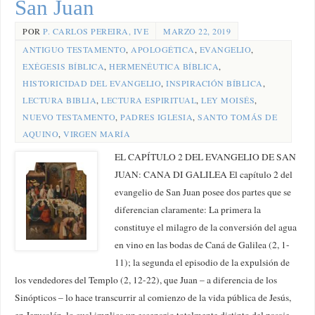
San Juan
POR
P. CARLOS PEREIRA, IVE
MARZO 22, 2019
ANTIGUO TESTAMENTO
,
APOLOGÉTICA
,
EVANGELIO
,
EXÉGESIS BÍBLICA
,
HERMENÉUTICA BÍBLICA
,
HISTORICIDAD DEL EVANGELIO
,
INSPIRACIÓN BÍBLICA
,
LECTURA BIBLIA
,
LECTURA ESPIRITUAL
,
LEY MOISÉS
,
NUEVO TESTAMENTO
,
PADRES IGLESIA
,
SANTO TOMÁS DE
AQUINO
,
VIRGEN MARÍA
EL CAPÍTULO 2 DEL EVANGELIO DE SAN
JUAN: CANA DI GALILEA El capítulo 2 del
evangelio de San Juan posee dos partes que se
diferencian claramente: La primera la
constituye el milagro de la conversión del agua
en vino en las bodas de Caná de Galilea (2, 1-
11); la segunda el episodio de la expulsión de
los vendedores del Templo (2, 12-22), que Juan – a diferencia de los
Sinópticos – lo hace transcurrir al comienzo de la vida pública de Jesús,