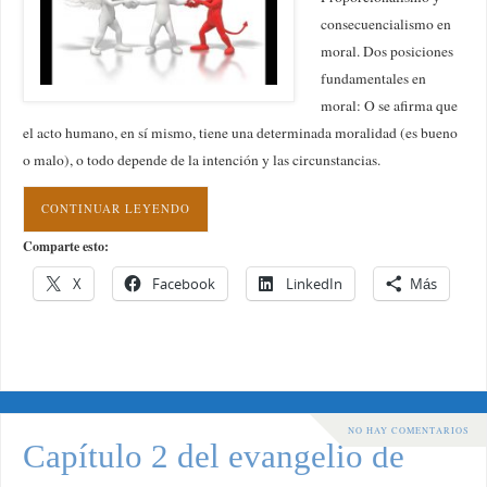
consecuencialismo en
moral. Dos posiciones
fundamentales en
moral: O se afirma que
el acto humano, en sí mismo, tiene una determinada moralidad (es bueno
o malo), o todo depende de la intención y las circunstancias.
CONTINUAR LEYENDO
Comparte esto:
X
Facebook
LinkedIn
Más
NO HAY COMENTARIOS
Capítulo 2 del evangelio de