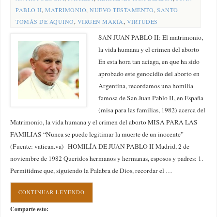
PABLO II
,
MATRIMONIO
,
NUEVO TESTAMENTO
,
SANTO
TOMÁS DE AQUINO
,
VIRGEN MARÍA
,
VIRTUDES
SAN JUAN PABLO II: El matrimonio,
la vida humana y el crimen del aborto
En esta hora tan aciaga, en que ha sido
aprobado este genocidio del aborto en
Argentina, recordamos una homilía
famosa de San Juan Pablo II, en España
(misa para las familias, 1982) acerca del
Matrimonio, la vida humana y el crimen del aborto MISA PARA LAS
FAMILIAS “Nunca se puede legitimar la muerte de un inocente”
(Fuente: vatican.va) HOMILÍA DE JUAN PABLO II Madrid, 2 de
noviembre de 1982 Queridos hermanos y hermanas, esposos y padres: 1.
Permitidme que, siguiendo la Palabra de Dios, recordar el …
CONTINUAR LEYENDO
Comparte esto: