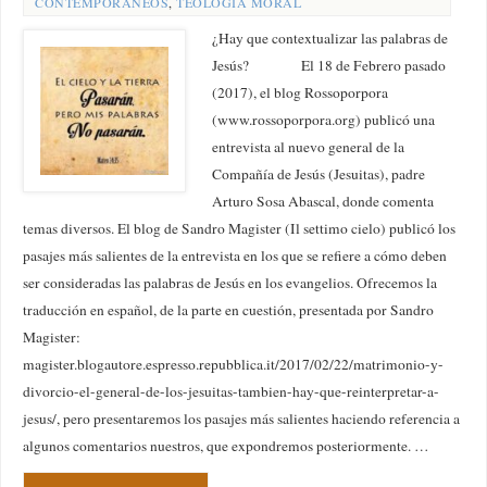
CONTEMPORÁNEOS
,
TEOLOGÍA MORAL
¿Hay que contextualizar las palabras de
Jesús? El 18 de Febrero pasado
(2017), el blog Rossoporpora
(www.rossoporpora.org) publicó una
entrevista al nuevo general de la
Compañía de Jesús (Jesuitas), padre
Arturo Sosa Abascal, donde comenta
temas diversos. El blog de Sandro Magister (Il settimo cielo) publicó los
pasajes más salientes de la entrevista en los que se refiere a cómo deben
ser consideradas las palabras de Jesús en los evangelios. Ofrecemos la
traducción en español, de la parte en cuestión, presentada por Sandro
Magister:
magister.blogautore.espresso.repubblica.it/2017/02/22/matrimonio-y-
divorcio-el-general-de-los-jesuitas-tambien-hay-que-reinterpretar-a-
jesus/, pero presentaremos los pasajes más salientes haciendo referencia a
algunos comentarios nuestros, que expondremos posteriormente. …