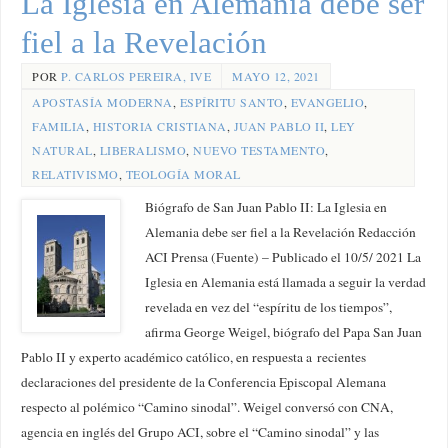
La Iglesia en Alemania debe ser
fiel a la Revelación
POR
P. CARLOS PEREIRA, IVE
MAYO 12, 2021
APOSTASÍA MODERNA
,
ESPÍRITU SANTO
,
EVANGELIO
,
FAMILIA
,
HISTORIA CRISTIANA
,
JUAN PABLO II
,
LEY
NATURAL
,
LIBERALISMO
,
NUEVO TESTAMENTO
,
RELATIVISMO
,
TEOLOGÍA MORAL
Biógrafo de San Juan Pablo II: La Iglesia en
Alemania debe ser fiel a la Revelación Redacción
ACI Prensa (Fuente) – Publicado el 10/5/ 2021 La
Iglesia en Alemania está llamada a seguir la verdad
revelada en vez del “espíritu de los tiempos”,
afirma George Weigel, biógrafo del Papa San Juan
Pablo II y experto académico católico, en respuesta a recientes
declaraciones del presidente de la Conferencia Episcopal Alemana
respecto al polémico “Camino sinodal”. Weigel conversó con CNA,
agencia en inglés del Grupo ACI, sobre el “Camino sinodal” y las