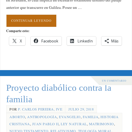
en Jerusalén, lo cual implica un escenario totalmente distinto del pasaje
anterior que transcurre en Galilea. Posee un …
CONTINUAR LEYENDO
Comparte esto:
X
Facebook
LinkedIn
Más
UN COMENTARIO
Proyecto diabólico contra la
familia
POR
P. CARLOS PEREIRA, IVE
JULIO 29, 2018
ABORTO
,
ANTROPOLOGÍA
,
EVANGELIO
,
FAMILIA
,
HISTORIA
CRISTIANA
,
JUAN PABLO II
,
LEY NATURAL
,
MATRIMONIO
,
NUEVO TESTAMENTO
,
RELATIVISMO
,
TEOLOGÍA MORAL
,