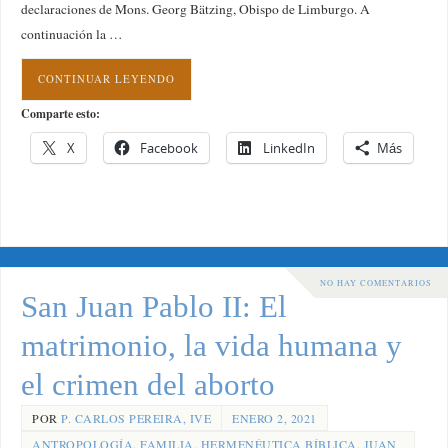
declaraciones de Mons. Georg Bätzing, Obispo de Limburgo. A
continuación la …
CONTINUAR LEYENDO
Comparte esto:
X
Facebook
LinkedIn
Más
NO HAY COMENTARIOS
San Juan Pablo II: El
matrimonio, la vida humana y
el crimen del aborto
POR
P. CARLOS PEREIRA, IVE
ENERO 2, 2021
ANTROPOLOGÍA
,
FAMILIA
,
HERMENÉUTICA BÍBLICA
,
JUAN