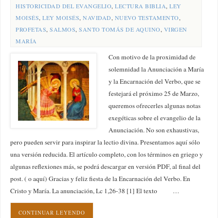
HISTORICIDAD DEL EVANGELIO
,
LECTURA BIBLIA
,
LEY
MOISÉS
,
LEY MOISÉS
,
NAVIDAD
,
NUEVO TESTAMENTO
,
PROFETAS
,
SALMOS
,
SANTO TOMÁS DE AQUINO
,
VIRGEN
MARÍA
Con motivo de la proximidad de
solemnidad la Anunciación a María
y la Encarnación del Verbo, que se
festejará el próximo 25 de Marzo,
queremos ofrecerles algunas notas
exegéticas sobre el evangelio de la
Anunciación. No son exhaustivas,
pero pueden servir para inspirar la lectio divina. Presentamos aquí sólo
una versión reducida. El artículo completo, con los términos en griego y
algunas reflexiones más, se podrá descargar en versión PDF, al final del
post. ( o aquí) Gracias y feliz fiesta de la Encarnación del Verbo. En
Cristo y María. La anunciación, Lc 1,26-38 [1] El texto …
CONTINUAR LEYENDO