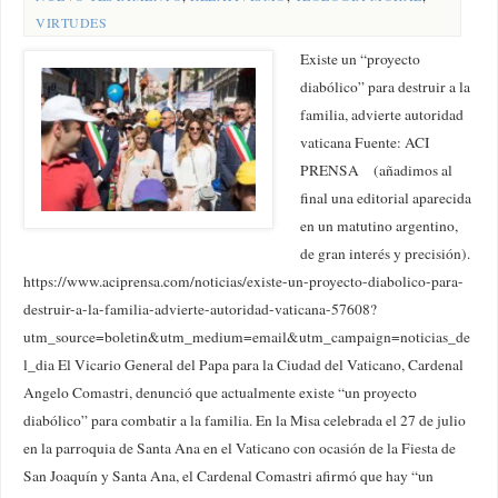
VIRTUDES
Existe un “proyecto
diabólico” para destruir a la
familia, advierte autoridad
vaticana Fuente: ACI
PRENSA (añadimos al
final una editorial aparecida
en un matutino argentino,
de gran interés y precisión).
https://www.aciprensa.com/noticias/existe-un-proyecto-diabolico-para-
destruir-a-la-familia-advierte-autoridad-vaticana-57608?
utm_source=boletin&utm_medium=email&utm_campaign=noticias_de
l_dia El Vicario General del Papa para la Ciudad del Vaticano, Cardenal
Angelo Comastri, denunció que actualmente existe “un proyecto
diabólico” para combatir a la familia. En la Misa celebrada el 27 de julio
en la parroquia de Santa Ana en el Vaticano con ocasión de la Fiesta de
San Joaquín y Santa Ana, el Cardenal Comastri afirmó que hay “un