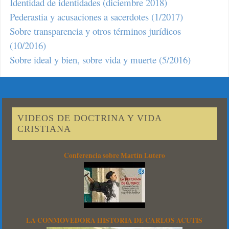
Identidad de identidades (diciembre 2018)
Pederastia y acusaciones a sacerdotes (1/2017)
Sobre transparencia y otros términos jurídicos
(10/2016)
Sobre ideal y bien, sobre vida y muerte (5/2016)
VIDEOS DE DOCTRINA Y VIDA
CRISTIANA
Conferencia sobre Martín Lutero
LA CONMOVEDORA HISTORIA DE CARLOS ACUTIS