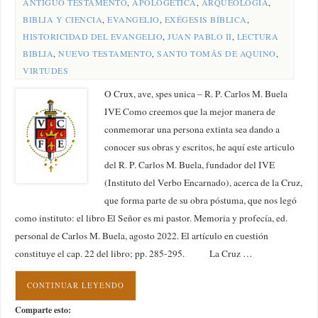
ANTIGUO TESTAMENTO
,
APOLOGÉTICA
,
ARQUEOLOGÍA
,
BIBLIA Y CIENCIA
,
EVANGELIO
,
EXÉGESIS BÍBLICA
,
HISTORICIDAD DEL EVANGELIO
,
JUAN PABLO II
,
LECTURA
BIBLIA
,
NUEVO TESTAMENTO
,
SANTO TOMÁS DE AQUINO
,
VIRTUDES
O Crux, ave, spes unica – R. P. Carlos M. Buela
IVE Como creemos que la mejor manera de
conmemorar una persona extinta sea dando a
conocer sus obras y escritos, he aquí este articulo
del R. P. Carlos M. Buela, fundador del IVE
(Instituto del Verbo Encarnado), acerca de la Cruz,
que forma parte de su obra póstuma, que nos legó
como instituto: el libro El Señor es mi pastor. Memoria y profecía, ed.
personal de Carlos M. Buela, agosto 2022. El artículo en cuestión
constituye el cap. 22 del libro; pp. 285-295. La Cruz …
CONTINUAR LEYENDO
Comparte esto: