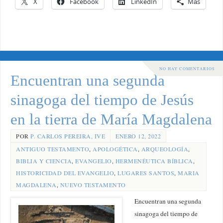
X
Facebook
LinkedIn
Más
NO HAY COMENTARIOS
Encuentran una segunda
sinagoga del tiempo de Jesús
en la tierra de María Magdalena
POR
P. CARLOS PEREIRA, IVE
ENERO 12, 2022
ANTIGUO TESTAMENTO
,
APOLOGÉTICA
,
ARQUEOLOGÍA
,
BIBLIA Y CIENCIA
,
EVANGELIO
,
HERMENÉUTICA BÍBLICA
,
HISTORICIDAD DEL EVANGELIO
,
LUGARES SANTOS
,
MARIA
MAGDALENA
,
NUEVO TESTAMENTO
Encuentran una segunda
sinagoga del tiempo de