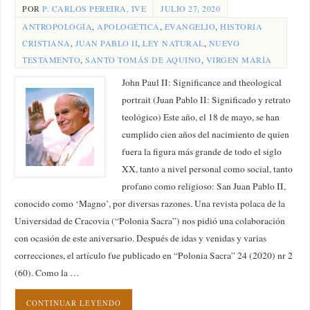
POR
P. CARLOS PEREIRA, IVE
JULIO 27, 2020
ANTROPOLOGÍA
,
APOLOGÉTICA
,
EVANGELIO
,
HISTORIA
CRISTIANA
,
JUAN PABLO II
,
LEY NATURAL
,
NUEVO
TESTAMENTO
,
SANTO TOMÁS DE AQUINO
,
VIRGEN MARÍA
John Paul II: Significance and theological
portrait (Juan Pablo II: Significado y retrato
teológico) Este año, el 18 de mayo, se han
cumplido cien años del nacimiento de quien
fuera la figura más grande de todo el siglo
XX, tanto a nivel personal como social, tanto
profano como religioso: San Juan Pablo II,
conocido como ‘Magno’, por diversas razones. Una revista polaca de la
Universidad de Cracovia (“Polonia Sacra”) nos pidió una colaboración
con ocasión de este aniversario. Después de idas y venidas y varias
correcciones, el artículo fue publicado en “Polonia Sacra” 24 (2020) nr 2
(60). Como la …
CONTINUAR LEYENDO