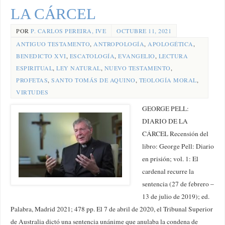
LA CÁRCEL
POR
P. CARLOS PEREIRA, IVE
OCTUBRE 11, 2021
ANTIGUO TESTAMENTO
,
ANTROPOLOGÍA
,
APOLOGÉTICA
,
BENEDICTO XVI
,
ESCATOLOGÍA
,
EVANGELIO
,
LECTURA
ESPIRITUAL
,
LEY NATURAL
,
NUEVO TESTAMENTO
,
PROFETAS
,
SANTO TOMÁS DE AQUINO
,
TEOLOGÍA MORAL
,
VIRTUDES
GEORGE PELL:
DIARIO DE LA
CÁRCEL Recensión del
libro: George Pell: Diario
en prisión; vol. 1: El
cardenal recurre la
sentencia (27 de febrero –
13 de julio de 2019); ed.
Palabra, Madrid 2021; 478 pp. El 7 de abril de 2020, el Tribunal Superior
de Australia dictó una sentencia unánime que anulaba la condena de