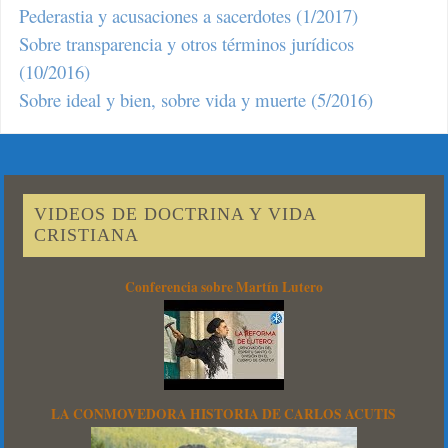
Pederastia y acusaciones a sacerdotes (1/2017)
Sobre transparencia y otros términos jurídicos
(10/2016)
Sobre ideal y bien, sobre vida y muerte (5/2016)
VIDEOS DE DOCTRINA Y VIDA
CRISTIANA
Conferencia sobre Martín Lutero
LA CONMOVEDORA HISTORIA DE CARLOS ACUTIS