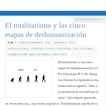
NO HAY COMENTARIOS
El totalitarismo y las cinco
etapas de deshumanización
POR
P. CARLOS PEREIRA, IVE
ENERO 6, 2022
APOLOGÉTICA
,
ATEÍSMO
,
EVOLUCIONISMO
,
LEY NATURAL
,
LIBERALISMO
,
RELATIVISMO
,
VIRTUDES
El totalitarismo y las cinco
etapas de deshumanización [1]
Por Christiaan W. J. M. Alting
von Geusau La siguiente es una
traducción en español, “libre y
no producida ni revisada por el
autor”, del original aparecido
en: browstone.org , cuyo título original es: Totalitarianism and the Five