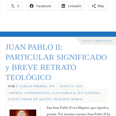
X
Facebook
LinkedIn
Más
NO HAY COMENTARIOS
JUAN PABLO II:
PARTICULAR SIGNIFICADO
y BREVE RETRATO
TEOLÓGICO
POR
P. CARLOS PEREIRA, IVE
MAYO 25, 2023
ABORTO
,
ANTROPOLOGÍA
,
JUAN PABLO II
,
LEY NATURAL
,
SANTO TOMÁS DE AQUINO
,
TEOLOGÍA MORAL
San Juan Pablo II era Magnus, que significa
grande. Por muchas razones Juan Pablo II ha