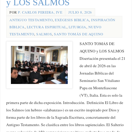
y LOS SALMOS
POR
P. CARLOS PEREIRA, IVE
JULIO 8, 2026
ANTIGUO TESTAMENTO
,
EXÉGESIS BÍBLICA
,
INSPIRACIÓN
BÍBLICA
,
LECTURA ESPIRITUAL
,
LITURGIA
,
NUEVO
TESTAMENTO
,
SALMOS
,
SANTO TOMÁS DE AQUINO
SANTO TOMÁS DE
AQUINO y LOS SALMOS
Disertación presentada el 21
de abril de 2026 en las
Jornadas Bíblicas del
Seminario San Vitaliano
Papa en Montefiascone
(VT), Italia. Esta es solo la
primera parte de dicha exposición. Introducción. Definición El Libro de
los Salmos (en hebreo «alabanzas») es un escrito inspirado por Dios y
forma parte de los libros de la Sagrada Escritura, concretamente del
Antiguo Testamento. Se clasifica entre los libros sapienciales. El Salterio