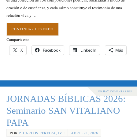
es una colección de 150 composiciones poéticas, redactadas a modo de
oración o de enseñanza, y cada salmo constituye el testimonio de una
relación viva y …
CONTINUAR LEYENDO
Comparte esto:
X
Facebook
LinkedIn
Más
NO HAY COMENTARIOS
JORNADAS BÍBLICAS 2026:
Seminario SAN VITALIANO
PAPA
POR
P. CARLOS PEREIRA, IVE
ABRIL 21, 2026