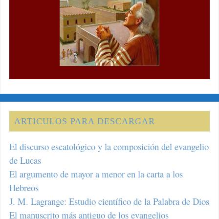
ARTICULOS PARA DESCARGAR
El discurso escatológico y la composición del evangelio
de Lucas
El argumento de mayor a menor en la carta a los
Hebreos
J. M. Lagrange: Estudio científico de la Palabra de Dios
El manuscrito más antiguo de los evangelios