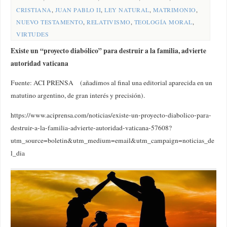
CRISTIANA
,
JUAN PABLO II
,
LEY NATURAL
,
MATRIMONIO
,
NUEVO TESTAMENTO
,
RELATIVISMO
,
TEOLOGÍA MORAL
,
VIRTUDES
Existe un “proyecto diabólico” para destruir a la familia, advierte
autoridad vaticana
Fuente: ACI PRENSA (añadimos al final una editorial aparecida en un
matutino argentino, de gran interés y precisión).
https://www.aciprensa.com/noticias/existe-un-proyecto-diabolico-para-
destruir-a-la-familia-advierte-autoridad-vaticana-57608?
utm_source=boletin&utm_medium=email&utm_campaign=noticias_de
l_dia