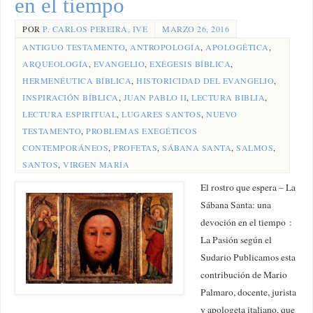
en el tiempo
POR
P. CARLOS PEREIRA, IVE
MARZO 26, 2016
ANTIGUO TESTAMENTO
,
ANTROPOLOGÍA
,
APOLOGÉTICA
,
ARQUEOLOGÍA
,
EVANGELIO
,
EXÉGESIS BÍBLICA
,
HERMENÉUTICA BÍBLICA
,
HISTORICIDAD DEL EVANGELIO
,
INSPIRACIÓN BÍBLICA
,
JUAN PABLO II
,
LECTURA BIBLIA
,
LECTURA ESPIRITUAL
,
LUGARES SANTOS
,
NUEVO
TESTAMENTO
,
PROBLEMAS EXEGÉTICOS
CONTEMPORÁNEOS
,
PROFETAS
,
SÁBANA SANTA
,
SALMOS
,
SANTOS
,
VIRGEN MARÍA
El rostro que espera – La
Sábana Santa: una
devoción en el tiempo :
La Pasión según el
Sudario Publicamos esta
contribución de Mario
Palmaro, docente, jurista
y apologeta italiano, que