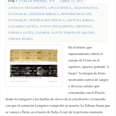
POR
P. CARLOS PEREIRA, IVE
ABRIL 22, 2015
ANTIGUO TESTAMENTO
,
APOLOGÉTICA
,
ARQUEOLOGÍA
,
EVANGELIO
,
EXÉGESIS BÍBLICA
,
HISTORICIDAD DEL
EVANGELIO
,
INSPIRACIÓN BÍBLICA
,
LECTURA BIBLIA
,
LUGARES SANTOS
,
NUEVO TESTAMENTO
,
PROFETAS
,
SÁBANA SANTA
,
SALMOS
,
SANTO TOMÁS DE AQUINO
,
VIRGEN MARÍA
En el lienzo, que
supuestamente cubrió el
cuerpo de Cristo en el
sepulcro, aparece grabada “a
fuego” la imagen de Jesús,
mostrando rastros de sangre
y diversas señales que
concuerdan con la Pasión,
desde los latigazos a las huellas de clavos de la crucifixión o la lanzada
con que el centurión Longinos comprobó su muerte. La Sábana Santa que
se venera a Turín, en el norte de Italia A raíz de la próxima ostensión