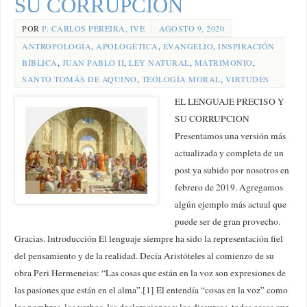
SU CORRUPCION
POR
P. CARLOS PEREIRA, IVE
AGOSTO 9, 2020
ANTROPOLOGÍA
,
APOLOGÉTICA
,
EVANGELIO
,
INSPIRACIÓN
BÍBLICA
,
JUAN PABLO II
,
LEY NATURAL
,
MATRIMONIO
,
SANTO TOMÁS DE AQUINO
,
TEOLOGÍA MORAL
,
VIRTUDES
EL LENGUAJE PRECISO Y
SU CORRUPCION
Presentamos una versión más
actualizada y completa de un
post ya subido por nosotros en
febrero de 2019. Agregamos
algún ejemplo más actual que
puede ser de gran provecho.
Gracias. Introducción El lenguaje siempre ha sido la representación fiel
del pensamiento y de la realidad. Decía Aristóteles al comienzo de su
obra Peri Hermeneias: “Las cosas que están en la voz son expresiones de
las pasiones que están en el alma”.[1] El entendía “cosas en la voz” como