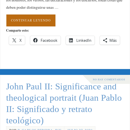
los nombres, los verbos, las declaraciones y los discursos, todas cosas que
deben poder distinguirse unas …
CONTINUAR LEYENDO
Comparte esto:
X
Facebook
LinkedIn
Más
NO HAY COMENTARIOS
John Paul II: Significance and
theological portrait (Juan Pablo
II: Significado y retrato
teológico)