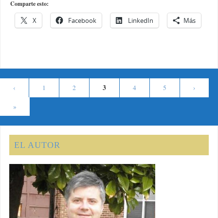
Comparte esto:
X
Facebook
LinkedIn
Más
3
‹
1
2
4
5
›
»
EL AUTOR