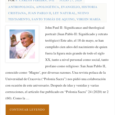
POR
P. CARLOS PEREIRA, IVE
JULIO 27, 2020
ANTROPOLOGÍA
,
APOLOGÉTICA
,
EVANGELIO
,
HISTORIA
CRISTIANA
,
JUAN PABLO II
,
LEY NATURAL
,
NUEVO
TESTAMENTO
,
SANTO TOMÁS DE AQUINO
,
VIRGEN MARÍA
John Paul II: Significance and theological
portrait (Juan Pablo II: Significado y retrato
teológico) Este año, el 18 de mayo, se han
cumplido cien años del nacimiento de quien
fuera la figura más grande de todo el siglo
XX, tanto a nivel personal como social, tanto
profano como religioso: San Juan Pablo II,
conocido como ‘Magno’, por diversas razones. Una revista polaca de la
Universidad de Cracovia (“Polonia Sacra”) nos pidió una colaboración
con ocasión de este aniversario. Después de idas y venidas y varias
correcciones, el artículo fue publicado en “Polonia Sacra” 24 (2020) nr 2
(60). Como la …
CONTINUAR LEYENDO