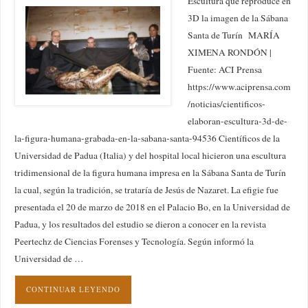
Escultura que reproduce en
3D la imagen de la Sábana
Santa de Turín MARÍA
XIMENA RONDÓN |
Fuente: ACI Prensa
https://www.aciprensa.com
/noticias/cientificos-
elaboran-escultura-3d-de-
la-figura-humana-grabada-en-la-sabana-santa-94536 Científicos de la
Universidad de Padua (Italia) y del hospital local hicieron una escultura
tridimensional de la figura humana impresa en la Sábana Santa de Turín
la cual, según la tradición, se trataría de Jesús de Nazaret. La efigie fue
presentada el 20 de marzo de 2018 en el Palacio Bo, en la Universidad de
Padua, y los resultados del estudio se dieron a conocer en la revista
Peertechz de Ciencias Forenses y Tecnología. Según informó la
Universidad de …
CONTINUAR LEYENDO