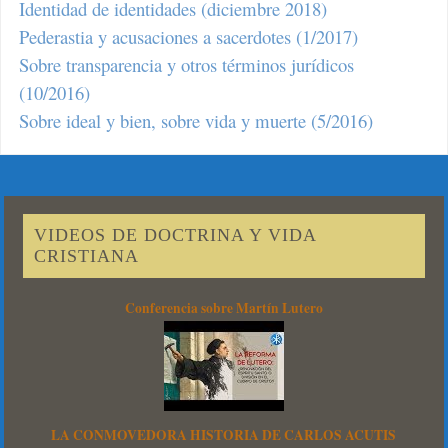
Identidad de identidades (diciembre 2018)
Pederastia y acusaciones a sacerdotes (1/2017)
Sobre transparencia y otros términos jurídicos
(10/2016)
Sobre ideal y bien, sobre vida y muerte (5/2016)
VIDEOS DE DOCTRINA Y VIDA
CRISTIANA
Conferencia sobre Martín Lutero
LA CONMOVEDORA HISTORIA DE CARLOS ACUTIS