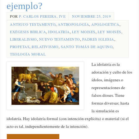
ejemplo?
POR
P. CARLOS PEREIRA, IVE
NOVIEMBRE 25, 2019
ANTIGUO TESTAMENTO
,
ANTROPOLOGÍA
,
APOLOGÉTICA
,
EXÉGESIS BÍBLICA
,
IDOLATRÍA
,
LEY MOISÉS
,
LEY MOISÉS
,
LIBERALISMO
,
NUEVO TESTAMENTO
,
PADRES IGLESIA
,
PROFETAS
,
RELATIVISMO
,
SANTO TOMÁS DE AQUINO
,
TEOLOGÍA MORAL
La idolatría es la
adoración y culto de los
ídolos, imágenes o
representaciones de
falsos dioses. Tiene
formas diversas; hasta
la simulación es
idolatría. Hay idolatría formal (con intención explícita) o material (si el
acto es tal, independientemente de la intención).