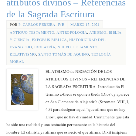
atributos divinos – Referencias
de la Sagrada Escritura
POR
P. CARLOS PEREIRA, IVE
MARZO 15, 2021
ANTIGUO TESTAMENTO
,
ANTROPOLOGÍA
,
ATEÍSMO
,
BIBLIA
Y CIENCIA
,
EXÉGESIS BÍBLICA
,
HISTORICIDAD DEL
EVANGELIO
,
IDOLATRÍA
,
NUEVO TESTAMENTO
,
RELATIVISMO
,
SANTO TOMÁS DE AQUINO
,
TEOLOGÍA
MORAL
EL ATEISMO de NEGACIÓN DE LOS
ATRIBUTOS DIVINOS – REFERENCIAS DE
LA SAGRADA ESCRITURA Introducción El
término a-theos se opone a theós (Dios), y aparece
en San Clemente de Alejandría (Stromata, VIII, I,
4,3) para designar aquel “que afirma que no hay
Dios”, que no hay divinidad. Ciertamente que esta
ha sido una realidad y una tentación permanente en la historia del
hombre. El salmista ya afirma que es necio el que afirma: Dixit insipiens