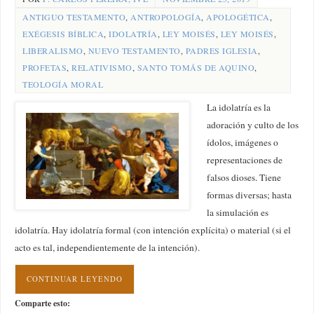
ANTIGUO TESTAMENTO
,
ANTROPOLOGÍA
,
APOLOGÉTICA
,
EXÉGESIS BÍBLICA
,
IDOLATRÍA
,
LEY MOISÉS
,
LEY MOISÉS
,
LIBERALISMO
,
NUEVO TESTAMENTO
,
PADRES IGLESIA
,
PROFETAS
,
RELATIVISMO
,
SANTO TOMÁS DE AQUINO
,
TEOLOGÍA MORAL
La idolatría es la
adoración y culto de los
ídolos, imágenes o
representaciones de
falsos dioses. Tiene
formas diversas; hasta
la simulación es
idolatría. Hay idolatría formal (con intención explícita) o material (si el
acto es tal, independientemente de la intención).
CONTINUAR LEYENDO
Comparte esto: