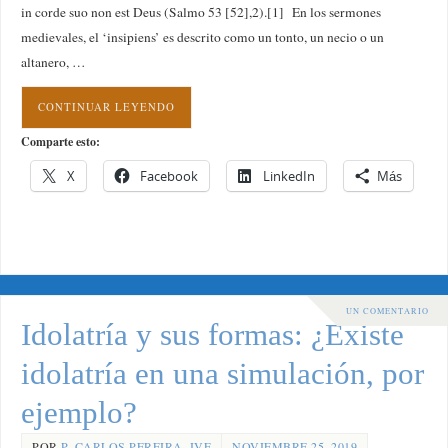
in corde suo non est Deus (Salmo 53 [52],2).[1] En los sermones
medievales, el ‘insipiens’ es descrito como un tonto, un necio o un
altanero, …
CONTINUAR LEYENDO
Comparte esto:
X
Facebook
LinkedIn
Más
UN COMENTARIO
Idolatría y sus formas: ¿Existe
idolatría en una simulación, por
ejemplo?
POR
P. CARLOS PEREIRA, IVE
NOVIEMBRE 25, 2019