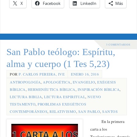
X
Facebook
LinkedIn
Más
3 COMENTARIOS
San Pablo teólogo: Espíritu,
alma y cuerpo (1 Tes 5,23)
POR
P. CARLOS PEREIRA, IVE
ENERO 16, 2016
ANTROPOLOGÍA
,
APOLOGÉTICA
,
EVANGELIO
,
EXÉGESIS
BÍBLICA
,
HERMENÉUTICA BÍBLICA
,
INSPIRACIÓN BÍBLICA
,
LECTURA BIBLIA
,
LECTURA ESPIRITUAL
,
NUEVO
TESTAMENTO
,
PROBLEMAS EXEGÉTICOS
CONTEMPORÁNEOS
,
RELATIVISMO
,
SAN PABLO
,
SANTOS
En la primera
carta a los
Tesalonicenses, después