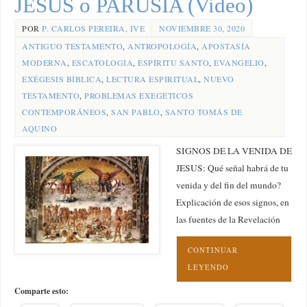
JESUS o PARUSIA (Video)
POR
P. CARLOS PEREIRA, IVE
NOVIEMBRE 30, 2020
ANTIGUO TESTAMENTO
,
ANTROPOLOGÍA
,
APOSTASÍA
MODERNA
,
ESCATOLOGÍA
,
ESPÍRITU SANTO
,
EVANGELIO
,
EXÉGESIS BÍBLICA
,
LECTURA ESPIRITUAL
,
NUEVO
TESTAMENTO
,
PROBLEMAS EXEGÉTICOS
CONTEMPORÁNEOS
,
SAN PABLO
,
SANTO TOMÁS DE
AQUINO
SIGNOS DE LA VENIDA DE
JESUS: Qué señal habrá de tu
venida y del fin del mundo?
Explicación de esos signos, en
las fuentes de la Revelación
CONTINUAR
LEYENDO
Comparte esto: