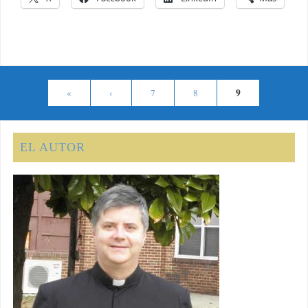
9
«
‹
7
8
EL AUTOR