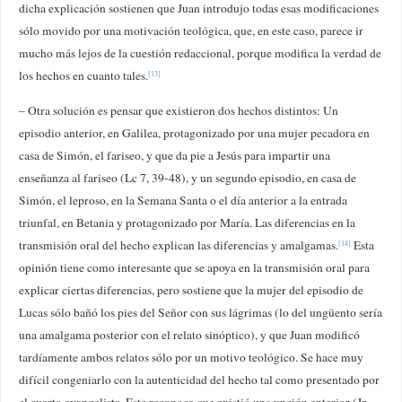
dicha explicación sostienen que Juan introdujo todas esas modificaciones
sólo movido por una motivación teológica, que, en este caso, parece ir
mucho más lejos de la cuestión redaccional, porque modifica la verdad de
los hechos en cuanto tales.
[13]
– Otra solución es pensar que existieron dos hechos distintos: Un
episodio anterior, en Galilea, protagonizado por una mujer pecadora en
casa de Simón, el fariseo, y que da pie a Jesús para impartir una
enseñanza al fariseo (Lc 7, 39-48), y un segundo episodio, en casa de
Simón, el leproso, en la Semana Santa o el día anterior a la entrada
triunfal, en Betania y protagonizado por María. Las diferencias en la
transmisión oral del hecho explican las diferencias y amalgamas.
Esta
[14]
opinión tiene como interesante que se apoya en la transmisión oral para
explicar ciertas diferencias, pero sostiene que la mujer del episodio de
Lucas sólo bañó los pies del Señor con sus lágrimas (lo del ungüento sería
una amalgama posterior con el relato sinóptico), y que Juan modificó
tardíamente ambos relatos sólo por un motivo teológico. Se hace muy
difícil congeniarlo con la autenticidad del hecho tal como presentado por
el cuarto evangelista. Este reconoce que existió una unción anterior (Jn