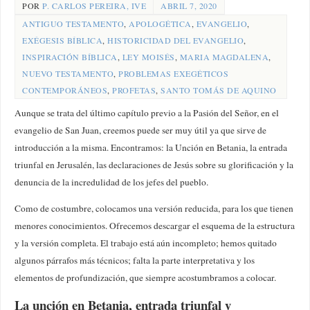
POR
P. CARLOS PEREIRA, IVE
ABRIL 7, 2020
ANTIGUO TESTAMENTO
,
APOLOGÉTICA
,
EVANGELIO
,
EXÉGESIS BÍBLICA
,
HISTORICIDAD DEL EVANGELIO
,
INSPIRACIÓN BÍBLICA
,
LEY MOISÉS
,
MARIA MAGDALENA
,
NUEVO TESTAMENTO
,
PROBLEMAS EXEGÉTICOS
CONTEMPORÁNEOS
,
PROFETAS
,
SANTO TOMÁS DE AQUINO
Aunque se trata del último capítulo previo a la Pasión del Señor, en el
evangelio de San Juan, creemos puede ser muy útil ya que sirve de
introducción a la misma. Encontramos: la Unción en Betania, la entrada
triunfal en Jerusalén, las declaraciones de Jesús sobre su glorificación y la
denuncia de la incredulidad de los jefes del pueblo.
Como de costumbre, colocamos una versión reducida, para los que tienen
menores conocimientos. Ofrecemos descargar el esquema de la estructura
y la versión completa. El trabajo está aún incompleto; hemos quitado
algunos párrafos más técnicos; falta la parte interpretativa y los
elementos de profundización, que siempre acostumbramos a colocar.
La unción en Betania, entrada triunfal y