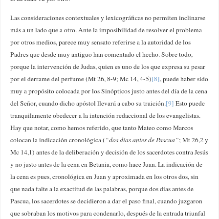
Las consideraciones contextuales y lexicográficas no permiten inclinarse
más a un lado que a otro. Ante la imposibilidad de resolver el problema
por otros medios, parece muy sensato referirse a la autoridad de los
Padres que desde muy antiguo han comentado el hecho. Sobre todo,
porque la intervención de Judas, quien es uno de los que expresa su pesar
por el derrame del perfume (Mt 26, 8-9; Mc 14, 4-5)
[8]
, puede haber sido
muy a propósito colocada por los Sinópticos justo antes del día de la cena
del Señor, cuando dicho apóstol llevará a cabo su traición.
[9]
Esto puede
tranquilamente obedecer a la intención redaccional de los evangelistas.
Hay que notar, como hemos referido, que tanto Mateo como Marcos
colocan la indicación cronológica (
“dos días antes de Pascua”
; Mt 26,2 y
Mc 14,1) antes de la deliberación y decisión de los sacerdotes contra Jesús
y no justo antes de la cena en Betania, como hace Juan. La indicación de
la cena es pues, cronológica en Juan y aproximada en los otros dos, sin
que nada falte a la exactitud de las palabras, porque dos días antes de
Pascua, los sacerdotes se decidieron a dar el paso final, cuando juzgaron
que sobraban los motivos para condenarlo, después de la entrada triunfal