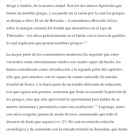
dirige a Andrés, de la misma ciudad. Son los dos únicos Apóstoles que
tienen un nombre griego, y esa puede ser la razón por la cual los griegos
se dirijan a ellos. El ser de Betsaida – si entendemos
Betsaida Julias
,
sobre la margen oriental del Jordán que desemboca en el lago de
Tiberíades – los ubica prácticamente en el límite con la tierra de gentiles,
lo cual explicaría que posean nombres griegos.
[24]
La mayor parte de los comentadores modernos ha sugerido que estos
versículos están estrechamente unidos con cuanto sigue (de hecho, los
hemos considerado como introducción a la segunda parte del capítulo),
sólo que, para muchos, esto lo separa de cuanto antecede (la entrada
triunfal de Jesús), y lo haría parte de un estadio diferente de redacción.
Los que siguen esta postura, sostienen que Jesús no escuchó la petición de
los griegos, sino que sólo aprovechó la oportunidad para hablar de su
muerte inminente y presentarla como una exaltación.
Lagrange, junto
[25]
con otros exégetas, piensa de modo diverso, sosteniendo que todo el
discurso de Jesús que seguirá (vv. 23-36) está en estrecha relación
cronológica y de contenido con la entrada triunfal en Jerusalén, que dicho