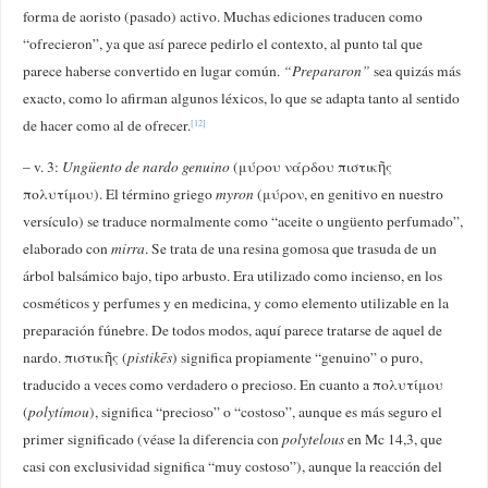
forma de aoristo (pasado) activo. Muchas ediciones traducen como
“ofrecieron”, ya que así parece pedirlo el contexto, al punto tal que
parece haberse convertido en lugar común.
“Prepararon”
sea quizás más
exacto, como lo afirman algunos léxicos, lo que se adapta tanto al sentido
de hacer como al de ofrecer.
[12]
– v. 3:
Ungüento de nardo genuino
(μύρου νάρδου πιστικῆς
πολυτίμου). El término griego
myron
(μύρον, en genitivo en nuestro
versículo) se traduce normalmente como “aceite o ungüento perfumado”,
elaborado con
mirra
. Se trata de una resina gomosa que trasuda de un
árbol balsámico bajo, tipo arbusto. Era utilizado como incienso, en los
cosméticos y perfumes y en medicina, y como elemento utilizable en la
preparación fúnebre. De todos modos, aquí parece tratarse de aquel de
nardo. πιστικῆς (
pistikēs
) significa propiamente “genuino” o puro,
traducido a veces como verdadero o precioso. En cuanto a πολυτίμου
(
polytímou
), significa “precioso” o “costoso”, aunque es más seguro el
primer significado (véase la diferencia con
polytelous
en Mc 14,3, que
casi con exclusividad significa “muy costoso”), aunque la reacción del