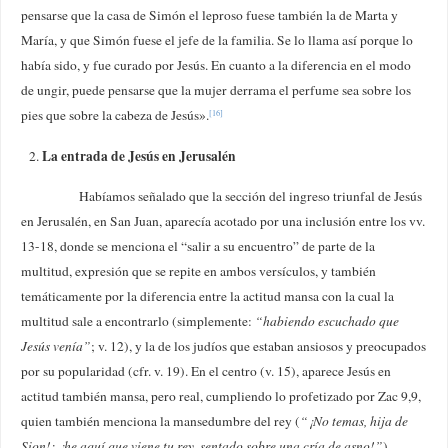
pensarse que la casa de Simón el leproso fuese también la de Marta y
María, y que Simón fuese el jefe de la familia. Se lo llama así porque lo
había sido, y fue curado por Jesús. En cuanto a la diferencia en el modo
de ungir, puede pensarse que la mujer derrama el perfume sea sobre los
pies que sobre la cabeza de Jesús».
[16]
La entrada de Jesús en Jerusalén
Habíamos señalado que la sección del ingreso triunfal de Jesús
en Jerusalén, en San Juan, aparecía acotado por una inclusión entre los vv.
13-18, donde se menciona el “salir a su encuentro” de parte de la
multitud, expresión que se repite en ambos versículos, y también
temáticamente por la diferencia entre la actitud mansa con la cual la
multitud sale a encontrarlo (simplemente:
“habiendo escuchado que
Jesús venía”
; v. 12), y la de los judíos que estaban ansiosos y preocupados
por su popularidad (cfr. v. 19). En el centro (v. 15), aparece Jesús en
actitud también mansa, pero real, cumpliendo lo profetizado por Zac 9,9,
quien también menciona la mansedumbre del rey (
“¡No temas, hija de
Sion!; ¡he aquí que viene tu rey, sentado sobre una cría de asno!”
).