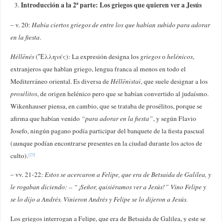
Introducción a la 2ª parte: Los griegos que quieren ver a Jesús
– v. 20:
Había ciertos griegos de entre los que habían subido para adorar
en la fiesta
.
Héllēnés
(Ἕλληνές): La expresión designa los
griegos
o
helénicos
,
extranjeros que hablan griego, lengua franca al menos en todo el
Mediterráneo oriental. Es diversa de
Héllēnistai
, que suele designar a los
prosélitos
, de origen helénico pero que se habían convertido al judaísmo.
Wikenhauser piensa, en cambio, que se trataba de prosélitos, porque se
afirma que habían venido
“para adorar en la fiesta”
, y según Flavio
Josefo, ningún pagano podía participar del banquete de la fiesta pascual
(aunque podían encontrarse presentes en la ciudad durante los actos de
culto).
[23]
– vv. 21-22:
Estos se acercaron a Felipe, que era de Betsaida de Galilea, y
le rogaban diciendo: – “¡Señor, quisiéramos ver a Jesús!” Vino Felipe y
se lo dijo a Andrés. Vinieron Andrés y Felipe se lo dijeron a Jesús.
Los griegos interrogan a Felipe, que era de Betsaida de Galilea, y este se