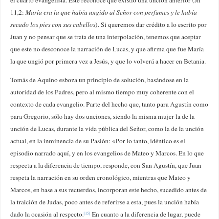
11,2:
María era la que había ungido al Señor con perfumes y le había
secado los pies con sus cabellos
). Si queremos dar crédito a lo escrito por
Juan y no pensar que se trata de una interpolación, tenemos que aceptar
que este no desconoce la narración de Lucas, y que afirma que fue María
la que ungió por primera vez a Jesús, y que lo volverá a hacer en Betania.
Tomás de Aquino esboza un principio de solución, basándose en la
autoridad de los Padres, pero al mismo tiempo muy coherente con el
contexto de cada evangelio. Parte del hecho que, tanto para Agustín como
para Gregorio, sólo hay dos unciones, siendo la misma mujer la de la
unción de Lucas, durante la vida pública del Señor, como la de la unción
actual, en la inminencia de su Pasión: «Por lo tanto, idéntico es el
episodio narrado aquí, y en los evangelios de Mateo y Marcos. En lo que
respecta a la diferencia de tiempo, responde, con San Agustín, que Juan
respeta la narración en su orden cronológico, mientras que Mateo y
Marcos, en base a sus recuerdos, incorporan este hecho, sucedido antes de
la traición de Judas, poco antes de referirse a esta, pues la unción había
dado la ocasión al respecto.
En cuanto a la diferencia de lugar, puede
[15]