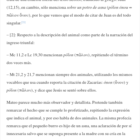
(12,15), en cambio, sólo menciona
sobre un potro de asna
(
pōlon ónou =
πῶλον ὄνου), por lo que vemos que el modo de citar de Juan es del todo
singular.
[21]
– [2]: Respecto a la descripción del animal como parte de la narración del
ingreso triunfal:
– Mc 11,2 e Lc 19,30 mencionan
pōlon
(πῶλον), repitiendo el término
dos veces más.
– Mt 21,2 y 21,7 mencionan siempre dos animales, utilizando los mismos
vocablos que usa cuando reporta la citación de Zacarías:
ónon
(ὄνον) y
pōlon
(πῶλον), y dice que Jesús se sentó sobre ellos.
Mateo parece mucho más observador y detallista. Pretende también
remarcar el hecho que se cumple lo profetizado, repitiendo la expresión
que indica el animal, y por eso habla de dos animales. La misma profecía
remarca que el pequeño burro es hijo de un asna, una aclaración de por sí
innecesaria salvo que se suponga presente a la madre con su cría en la