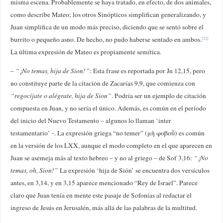
misma escena. Probablemente se haya tratado, en efecto, de dos animales,
como describe Mateo; los otros Sinópticos simplifican generalizando, y
Juan simplifica de un modo más preciso, diciendo que se sentó sobre el
burrito o pequeño asno. De hecho, no pudo haberse sentado en ambos.
[22]
La última expresión de Mateo es propiamente semítica.
–
“¡No temas, hija de Sion!”
: Esta frase es reportada por Jn 12,15, pero
no constituye parte de la citación de Zacarías 9,9, que comienza con
“regocíjate o alégrate, hija de Sion”
. Podría ser un ejemplo de citación
compuesta en Juan, y no sería el único. Además, es común en el período
del inicio del Nuevo Testamento – algunos lo llaman ‘inter
testamentario’ -. La expresión griega “no temer” (μὴ φοβοῦ) es común
en la versión de los LXX, aunque el modo completo en el que aparecen en
Juan se asemeja más al texto hebreo – y no al griego – de Sof 3,16:
“¡No
temas, oh, Sion!”
La expresión ‘hija de Sión’ se encuentra dos versículos
antes, en 3,14, y en 3,15 aparece mencionado “Rey de Israel”. Parece
claro que Juan tenía en mente este pasaje de Sofonías al redactar el
ingreso de Jesús en Jerusalén, más allá de las palabras de la multitud.