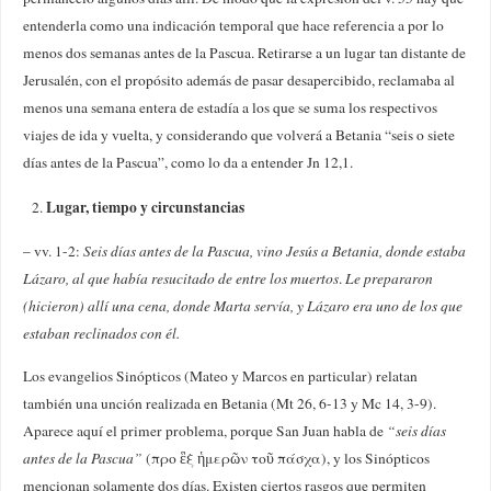
entenderla como una indicación temporal que hace referencia a por lo
menos dos semanas antes de la Pascua. Retirarse a un lugar tan distante de
Jerusalén, con el propósito además de pasar desapercibido, reclamaba al
menos una semana entera de estadía a los que se suma los respectivos
viajes de ida y vuelta, y considerando que volverá a Betania “seis o siete
días antes de la Pascua”, como lo da a entender Jn 12,1.
Lugar, tiempo y circunstancias
– vv. 1-2:
Seis días antes de la Pascua, vino Jesús a Betania, donde estaba
Lázaro, al que había resucitado de entre los muertos
.
Le prepararon
(hicieron) allí una cena, donde Marta servía, y Lázaro era uno de los que
estaban reclinados con él.
Los evangelios Sinópticos (Mateo y Marcos en particular) relatan
también una unción realizada en Betania (Mt 26, 6-13 y Mc 14, 3-9).
Aparece aquí el primer problema, porque San Juan habla de
“seis días
antes de la Pascua”
(προ ἓξ ἡμερῶν τοῦ πάσχα), y los Sinópticos
mencionan solamente dos días. Existen ciertos rasgos que permiten