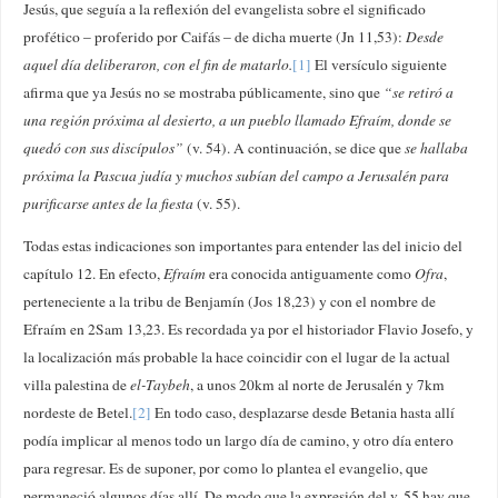
Jesús, que seguía a la reflexión del evangelista sobre el significado
profético – proferido por Caifás – de dicha muerte (Jn 11,53):
Desde
aquel día deliberaron, con el fin de matarlo.
[1]
El versículo siguiente
afirma que ya Jesús no se mostraba públicamente, sino que
“se retiró a
una región próxima al desierto, a un pueblo llamado Efraím, donde se
quedó con sus discípulos”
(v. 54). A continuación, se dice que
se hallaba
próxima la Pascua judía y muchos subían del campo a Jerusalén para
purificarse antes de la fiesta
(v. 55).
Todas estas indicaciones son importantes para entender las del inicio del
capítulo 12. En efecto,
Efraím
era conocida antiguamente como
Ofra
,
perteneciente a la tribu de Benjamín (Jos 18,23) y con el nombre de
Efraím en 2Sam 13,23. Es recordada ya por el historiador Flavio Josefo, y
la localización más probable la hace coincidir con el lugar de la actual
villa palestina de
el-Taybeh
, a unos 20km al norte de Jerusalén y 7km
nordeste de Betel.
[2]
En todo caso, desplazarse desde Betania hasta allí
podía implicar al menos todo un largo día de camino, y otro día entero
para regresar. Es de suponer, por como lo plantea el evangelio, que
permaneció algunos días allí. De modo que la expresión del v. 55 hay que