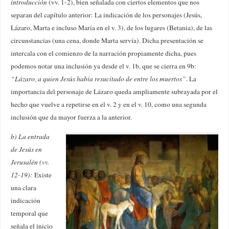
introducción
(vv. 1-2), bien señalada con ciertos elementos que nos
separan del capítulo anterior: La indicación de los personajes (Jesús,
Lázaro, Marta e incluso María en el v. 3), de los lugares (Betania), de las
circunstancias (una cena, donde Marta servía). Dicha presentación se
intercala con el comienzo de la narración propiamente dicha, pues
podemos notar una inclusión ya desde el v. 1b, que se cierra en 9b:
“Lázaro, a quien Jesús había resucitado de entre los muertos”
. La
importancia del personaje de Lázaro queda ampliamente subrayada por el
hecho que vuelve a repetirse en el v. 2 y en el v. 10, como una segunda
inclusión que da mayor fuerza a la anterior.
b) La entrada
de Jesús en
Jerusalén (vv.
12-19):
Existe
una clara
indicación
temporal que
señala el inicio