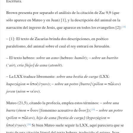
Escritura.
Brown presenta por separado el análisis de la citación de Zac 9,9 (que
sólo aparece en Mateo y en Juan) [1], y la descripción del animal en la
narración del ingreso de Jesús, que aparece en todos los evangelios [2]:
[18]
– [1]: El texto de Zacarías brinda dos descripciones, en poético
paralelismo, del animal sobre el cual el rey entrará en Jerusalén.
–
El texto hebreo:
sobre un asno
(hebreo:
hamȏr
); –
sobre un burrito
(
‘air
)
, cría [hijo] de asna
(
atonȏt
).
– La LXX traduce libremente:
sobre una bestia de carga
(LXX:
hupozúgion =
ὑποζύγιον); –
sobre un potro [burro]
(
pōlon =
πῶλον)
joven
(
néon =
νέον).
Mateo (21,5), citando la profecía, emplea estos términos: –
sobre una
burra
(
ónon
= ὄνον [femenino acusativo de ὄνος]);
–
sobre un potro
[19]
(
pōlon =
πῶλον)
, hijo de asna [bestia de carga]
(
hypozúgion =
ὑποζύγιον).
Si bien Mateo suele seguir la LXX, aquí pareciera que se
[20]
trata de una citación literal del texto hebreo, traducido al griego. Juan