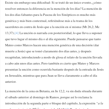
Existe sin embargo una dificultad: Si se trató de un único evento, ¿cómo
resolver entonces la diferencia en la mención de los días? La mención de
los dos días faltantes para la Pascua de los Sinópticos es mucho más
genérica y más bien contextual, refiriéndose más a la trama de los
sacerdotes en contra de Jesús que a la unción en sí misma (Mt 26,2; Mc
13,37).
[4]
La unción es narrada con posterioridad, lo que lleva a suponer
que tuvo lugar el mismo día o al día siguiente. Puede pensarse que tanto
Mateo como Marcos hacen una mención genérica de una decisión (dar
muerte a Jesús) que se tomó claramente dos días antes, y después
recapitulan, introduciendo a modo de glosa el relato de la unción llevada
a cabo aún unos días antes. Pero también es cierto que Mateo y Marcos
presentan la unción como ocurrida bastante después de la entrada de Jesús
en Jerusalén, mientras que para Juan se lleva claramente a cabo el día
anterior.
La mención de la cena en Betania, en Jn 12,2, va sin duda situada durante
el sábado anterior al domingo de Ramos, porque así lo reclama la
introducción de la segunda parte o bloque del capítulo, la expresión
“a la