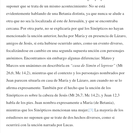
suponer que se trata de un mismo acontecimiento: No se está
evidentemente hablando de una Betania distinta, ya que nunca se alude a
otra que no sea la localizada al este de Jerusalén, y que se encontraba
cercana. Por otra parte, no se explicaría por qué los Sinópticos no hayan
mencionado la unción anterior, hecha por María y en presencia de Lázaro,
amigos de Jesús, si esta hubiese ocurrido antes, como un evento diverso,
focalizándose en cambio en una segunda supuesta unción con personajes
anónimos. Encontramos sin embargo algunas diferencias: Mateo y
Marcos son unánimes en describirla en
“casa de Simón el leproso”
(Mt
26,6; Mc 14,2), mientras que el contexto y los personajes nombrados por
Juan parecen situarla en casa de María y de Lázaro, aun cuando no se lo
afirma expresamente. También por el hecho que la unción de los
Sinópticos es sobre la cabeza de Jesús (Mt 26,7; Mc 14,2), y Juan 12,3
habla de los pies. Juan nombra expresamente a María (de Betania),
mientras que los Sinópticos mencionan una mujer.
[3]
La mayoría de los
estudiosos no suponen que se trate de dos hechos diversos, como si
ocurrirá con la unción narrada por Lucas.