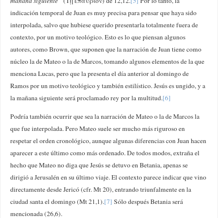
mañana siguiente”
(Τῇ ἐπαύριον) de 12,12.
[5]
Por lo tanto, la
indicación temporal de Juan es muy precisa para pensar que haya sido
interpolada, salvo que hubiese querido presentarla totalmente fuera de
contexto, por un motivo teológico. Esto es lo que piensan algunos
autores, como Brown, que suponen que la narración de Juan tiene como
núcleo la de Mateo o la de Marcos, tomando algunos elementos de la que
menciona Lucas, pero que la presenta el día anterior al domingo de
Ramos por un motivo teológico y también estilístico. Jesús es ungido, y a
la mañana siguiente será proclamado rey por la multitud.
[6]
Podría también ocurrir que sea la narración de Mateo o la de Marcos la
que fue interpolada. Pero Mateo suele ser mucho más riguroso en
respetar el orden cronológico, aunque algunas diferencias con Juan hacen
aparecer a este último como más ordenado. De todos modos, extraña el
hecho que Mateo no diga que Jesús se detuvo en Betania, apenas se
dirigió a Jerusalén en su último viaje. El contexto parece indicar que vino
directamente desde Jericó (cfr. Mt 20), entrando triunfalmente en la
ciudad santa el domingo (Mt 21,1).
[7]
Sólo después Betania será
mencionada (26,6).