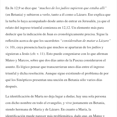
En Jn 12,9 se dice que
“muchos de los judíos supieron que estaba allí”
(en Betania) y subieron a verlo, tanto a él como a Lázaro. Eso explica que
la turba lo haya acompañado desde antes de entrar en Jerusalén, ya que el
relato del ingreso triunfal comienza en 12,12. Un elemento más para
deducir que la indicación de Juan es cronológicamente precisa. Sigue la
reflexión acerca de que los sacerdotes
“consideraban de matar a Lázaro”
(v. 10), cuya presencia hacía que muchos se apartaran de los judíos y
siguieran a Jesús (cfr. v. 11). Esto puede congeniarse con lo que afirman
Mateo y Marcos, sobre que dos días antes de la Pascua consideraron el
asunto. Es lógico pensar que transcurrieran unos días entre el ingreso
triunfal y dicha resolución. Aunque sigue existiendo el problema de por
qué los Sinópticos presentan una unción en Betania sólo varios días
después.
La identificación de Marta no deja lugar a dudas; hay una sola persona
con dicho nombre en todo el evangelio, y vive justamente en Betania,
siendo hermana de María y de Lázaro. En cuanto a María, la
identificación puede parecer más problemática, dado que, en Mateo y