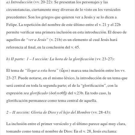
a) Introducción
(vv. 20-22): Se presentan los personajes y las
circunstancias, ciertamente muy diversas de lo visto en los versículos
precedentes: Son los griegos que quieren ver a Jesús y se lo dicen a
Felipe. La repetición del nombre de este último entre el v. 21 y el 22b
permite verificar una primera inclusión en esta introducción. El deseo de
aquellos de
“ver a Jesús”
(v. 21b) es un elemento al cual Jesús hará
referencia al final, en la conclusión del v. 45.
b) II parte:
1 – I sección: La hora de la glorificación
(vv. 23-27):
El tema de
“llegar a esta
hora”
(ὥρα) marca una inclusión entre los vv.
23-27. Puede notarse, en el mismo léxico, la introducción de un tema que
será central en toda la segunda parte; el de la “glorificación”, con la
expresión
sea glorificado
(δοξασθῇ) del v.23b. En todo caso, la
glorificación permanece como tema central de aquella.
2 – II sección: Gloria de Dios y el hijo del Hombre
(vv. 28-43):
La inclusión entre el primer versículo y el último parece aquí muy clara,
tomando como tema el nombre de Dios: En el v. 28, Jesús exclama: