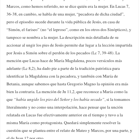
Marcos, como hemos referido, no se dice quién era la mujer. En Lucas 7,
36-38, en cambio, se habla de una mujer, “pecadora de dicha ciudad”,
pero el episodio sucede durante la vida pública de Jesús, en casa de
“Simón, el fariseo” (no “el leproso”, como en los otros dos Sinópticos), y
tampoco se nombra a la mujer. La descripción más detallada de su
accionar al ungir los pies de Jesús permite dar lugar a la lección impartida
por Jesús a Simón sobre el perdón de los pecados (Lc 7, 39-48). La
mención que Lucas hace de María Magdalena, pocos versículos más
adelante (Lc 8,2), ha dado pie a parte de la tradición patrística para
identificar la Magdalena con la pecadora, y también con María de
Betania, aunque sabemos que hasta Gregorio Magno la opinión era más
bien la contraria. La mención de Jn 11,2, que reconoce a María como la
que
“había ungido los pies del Señor y los había secado”
, si la tomamos
literalmente y no como una interpolación, hace pensar que la unción
relatada en Lucas fue efectivamente anterior en el tiempo y tuvo a la
misma María como protagonista. Quedará simplemente resolver la
cuestión que se plantea entre el relato de Mateo y Marcos, por una parte, y
el de Juan 12 por otro.