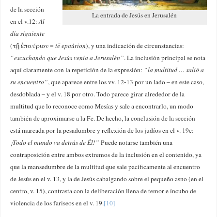
de la sección
La entrada de Jesús en Jerusalén
en el v.12:
Al
día siguiente
(τῇ ἐπαύριον =
tē epaùrion
), y una indicación de circunstancias:
“escuchando que Jesús venía a Jerusalén”
. La inclusión principal se nota
aquí claramente con la repetición de la expresión:
“la multitud … salió a
su encuentro”
, que aparece entre los vv. 12-13 por un lado – en este caso,
desdoblada – y el v. 18 por otro. Todo parece girar alrededor de la
multitud que lo reconoce como Mesías y sale a encontrarlo, un modo
también de aproximarse a la Fe. De hecho, la conclusión de la sección
está marcada por la pesadumbre y reflexión de los judíos en el v. 19c:
¡Todo el mundo va detrás de Él!”
Puede notarse también una
contraposición entre ambos extremos de la inclusión en el contenido, ya
que la mansedumbre de la multitud que sale pacíficamente al encuentro
de Jesús en el v. 13, y la de Jesús cabalgando sobre el pequeño asno (en el
centro, v. 15), contrasta con la deliberación llena de temor e íncubo de
violencia de los fariseos en el v. 19.
[10]