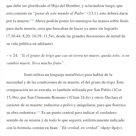
que debe ser glorificado el Hijo del Hombre, y aclarándose luego, que
esta consiste en
“pasar de este mundo al Padre”
(13,1), esto deberá darse
por la muerte.
Ahora podrán poner los enemigos las manos sobre Jesús
[30]
para darle muerte, cosa que buscaban de hacer ya antes sin lograrlo
(7,30.44; 8,20; 10,39; 11,54), desde las grandes discusiones de mitad de
su vida pública en adelante).
– v. 24:
“Si el grano de trigo que cae en tierra no muere, queda solo; si en
cambio muere, lleva mucho fruto”.
Jesús utiliza un lenguaje metafórico para hablar de la
necesidad y de las condiciones de su muerte, el del grano de trigo. Esta
comparación no es extraña, es también utilizada por San Pablo (1Cor
15,36s), por San Clemente Romano (1Clem 24,4s) y otros. Declara el
carácter de su muerte; reducirse a polvo y aniquilarse, para que florezca
su obra redentora.
Es un punto central para indicar el verdadero
[31]
sentido de su misión y de todo lo que seguirá, estilísticamente indicado
con la formula, común en Juan:
“En verdad, en verdad”
(ἀμήν ἀμήν).