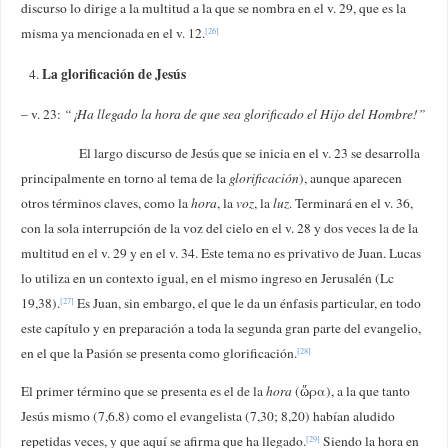
discurso lo dirige a la multitud a la que se nombra en el v. 29, que es la
misma ya mencionada en el v. 12.
[26]
La glorificación de Jesús
– v. 23:
“¡Ha llegado la hora de que sea glorificado el Hijo del Hombre!”
El largo discurso de Jesús que se inicia en el v. 23 se desarrolla
principalmente en torno al tema de la
glorificación
), aunque aparecen
otros términos claves, como la
hora
, la
voz
, la
luz
. Terminará en el v. 36,
con la sola interrupción de la voz del cielo en el v. 28 y dos veces la de la
multitud en el v. 29 y en el v. 34. Este tema no es privativo de Juan. Lucas
lo utiliza en un contexto igual, en el mismo ingreso en Jerusalén (Lc
19,38).
Es Juan, sin embargo, el que le da un énfasis particular, en todo
[27]
este capítulo y en preparación a toda la segunda gran parte del evangelio,
en el que la Pasión se presenta como glorificación.
[28]
El primer término que se presenta es el de la
hora
(ὥρα), a la que tanto
Jesús mismo (7,6.8) como el evangelista (7,30; 8,20) habían aludido
repetidas veces, y que aquí se afirma que ha llegado.
Siendo la hora en
[29]