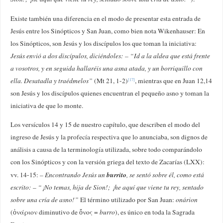
Existe también una diferencia en el modo de presentar esta entrada de
Jesús entre los Sinópticos y San Juan, como bien nota Wikenhauser: En
los Sinópticos, son Jesús y los discípulos los que toman la iniciativa:
Jesús envió a dos discípulos, diciéndoles: – “Id a la aldea que está frente
a vosotros, y en seguida hallaréis una asna atada, y un borriquillo con
ella. Desatadla y traédmelos”
(Mt 21, 1-2)
, mientras que en Juan 12,14
[17]
son Jesús y los discípulos quienes encuentran el pequeño asno y toman la
iniciativa de que lo monte.
Los versículos 14 y 15 de nuestro capítulo, que describen el modo del
ingreso de Jesús y la profecía respectiva que lo anunciaba, son dignos de
análisis a causa de la terminología utilizada, sobre todo comparándolo
con los Sinópticos y con la versión griega del texto de Zacarías (LXX):
burrito
vv. 14-15:
– Encontrando Jesús un
, se sentó sobre él, como está
escrito: – “¡No temas, hija de Sion!; ¡he aquí que viene tu rey, sentado
sobre una cría de asno!”
El término utilizado por San Juan:
onárion
(ὀνάριον diminutivo de ὄνος =
burro
), es único en toda la Sagrada