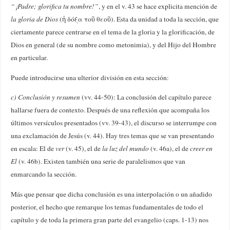
“¡Padre; glorifica tu nombre!”
, y en el v. 43 se hace explicita mención de
la gloria de Dios
(ἡ δόξα τοῦ θεοῦ). Esta da unidad a toda la sección, que
ciertamente parece centrarse en el tema de la gloria y la glorificación, de
Dios en general (de su nombre como metonimia), y del Hijo del Hombre
en particular.
Puede introducirse una ulterior división en esta sección:
c) Conclusión y resumen
(vv. 44-50): La conclusión del capítulo parece
hallarse fuera de contexto. Después de una reflexión que acompaña los
últimos versículos presentados (vv. 39-43), el discurso se interrumpe con
una exclamación de Jesús (v. 44). Hay tres temas que se van presentando
en escala: El de
ver
(v. 45), el de
la luz del mundo
(v. 46a), el de
creer en
El
(v. 46b). Existen también una serie de paralelismos que van
enmarcando la sección.
Más que pensar que dicha conclusión es una interpolación o un añadido
posterior, el hecho que remarque los temas fundamentales de todo el
capítulo y de toda la primera gran parte del evangelio (caps. 1-13) nos