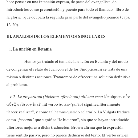
hace pensar en una intención expresa, de parte del evangelista, de
introducirlos como presentación y puente para todo el llamado “libro de
la gloria”, que ocupará la segunda gran parte del evangelio joánico (caps.
13-20).
III. ANALISIS DE LOS ELEMENTOS SINGULARES
La unción en Betania
Hemos ya tratado el tema de la unción en Betania y del modo
de congeniar el relato de Juan con el de los Sinópticos, si se trata de una
misma o distintas acciones. Trataremos de ofrecer una solución definitiva
al problema.
– v. 2:
Le prepararon (hicieron, ofrecieron) allí una cena
(ἐποίησαν οὖν
αὐτῷ δεῖπνον ἐκεῖ). El verbo ποιέω
(poi
éō)
significa literalmente
“hacer, realizar”, y como tal hemos querido aclararlo. La Vulgata traduce
como
‘fecerunt’
que significa “le hicieron”, sin que se hayan introducido
ulteriores mejoras a dicha traducción. Brown afirma que la expresión
tiene sentido pasivo, pero no parece deducirse del texto. El verbo está en