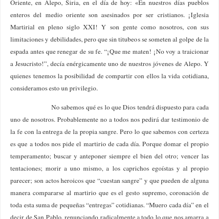
Oriente, en Alepo, Siria, en el día de hoy: «En nuestros días pueblos
enteros del medio oriente son asesinados por ser cristianos. ¡Iglesia
Martirial en pleno siglo XXI! Y son gente como nosotros, con sus
limitaciones y debilidades, pero que sin titubeos se someten al golpe de la
espada antes que renegar de su fe. “¡Que me maten! ¡No voy a traicionar
a Jesucristo!”, decía enérgicamente uno de nuestros jóvenes de Alepo. Y
quienes tenemos la posibilidad de compartir con ellos la vida cotidiana,
consideramos esto un privilegio.
No sabemos qué es lo que Dios tendrá dispuesto para cada
uno de nosotros. Probablemente no a todos nos pedirá dar testimonio de
la fe con la entrega de la propia sangre. Pero lo que sabemos con certeza
es que a todos nos pide el martirio de cada día. Porque domar el propio
temperamento; buscar y anteponer siempre el bien del otro; vencer las
tentaciones; morir a uno mismo, a los caprichos egoístas y al propio
parecer; son actos heroicos que “cuestan sangre” y que pueden de alguna
manera compararse al martirio que es el gesto supremo, coronación de
toda esta suma de pequeñas “entregas” cotidianas. “Muero cada día” en el
decir de San Pablo, renunciando radicalmente a todo lo que nos amarra a