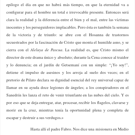
epílogo el día en que no habrá más tiempo, en que la eternidad va a
configurar para el hombre un total e irrevocable presente. Entonces será
clara la realidad y la diferencia entre el bien y el mal, entre las víctimas
inocentes y los perseguidores implacables. Pero ésta es también la semana
de la victoria y de triunfo: se abre con el Hosanna de trastornos
secuestrados por la fascinación de Cristo que monta el humilde asno, y se
cierra con el
Aleluya de Pascua
. La realidad es, que Cristo mismo el
director de este drama único y absoluto; durante la Cena conoce al traidor
y lo denuncia; en el jardín de Getsemaní con un simple: “¡Yo soy!”,
detiene el impulso de asesinos y los arroja al suelo dos veces; en el
pretorio de Pilato declara su dignidad esencial del rey universal capaz de
llamar en su ayuda doce legiones de ángeles; a los conspiradores en el
Sanedrín les lanza el reto de venir triunfante en las nubes del cielo. Y es
por eso que se deja entregar, atar, procesar, recibir los flagelos, clavarse y
morir en la cruz, mientras tenía la oportunidad plena y completa de
escapar y destruir a sus verdugos.»
Hasta allí el padre Fabro. Nos dice una misionera en Medio