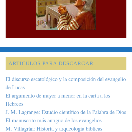
ARTICULOS PARA DESCARGAR
El discurso escatológico y la composición del evangelio
de Lucas
El argumento de mayor a menor en la carta a los
Hebreos
J. M. Lagrange: Estudio científico de la Palabra de Dios
El manuscrito más antiguo de los evangelios
M. Villagrán: Historia y arqueología bíblicas