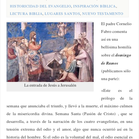
HISTORICIDAD DEL EVANGELIO
,
INSPIRACIÓN BÍBLICA
,
LECTURA BIBLIA
,
LUGARES SANTOS
,
NUEVO TESTAMENTO
El padre Cornelio
Fabro comenta
así en una
bellísima homilía
domingo
sobre el
de Ramos
(publicamos sólo
una parte):
La entrada de Jesús a Jerusalén
«Este es el
prólogo de la
semana que anunciaba el triunfo, y llevó a la muerte, el máximo culmen
de la misericordia divina. Semana Santa (Pasión de Cristo) , que se
desarrolla, a través de la narración de los cuatro evangelistas, en una
tensión extrema del odio y el amor, algo que nunca ocurrió así en la
historia del hombre. Si el odio es la voluntad del mal, el odio esencial es