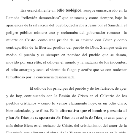
odio teológico
Era esencialmente un
, aunque enmascarado en la
llamada “reflexión democrática” que entonces y como siempre, bajo la
apariencia de la salvación del pueblo, declaraba a Jesús por el Sanedrín el
peligro público número uno y reclamaba del gobernador romano –la
muerte de Cristo- como una prueba de su amistad con César y como
contrapartida de la libertad perdida del pueblo de Dios. Siempre está en
medio el pueblo y es siempre en nombre del pueblo que se desata,
movido por una elite, el odio en el mundo y la matanza de los inocentes;
el odio amargo y seco, el viento de fuego y azufre que va con malestar
tumultuoso por la conciencia desahuciada.
El odio de los príncipes del pueblo y de los fariseos, de ayer
y de hoy, continuando con la Pasión de Cristo en el Calvario de los
pueblos cristianos – como lo vemos claramente hoy-, es un odio claro,
alternativa que el hombre presenta al
bien calculado, y se filtra. Es la
plan de Dios
apostasía de Dios
odio de Dios
, es la
, es el
, el más puro y
más dulce Bien; es el rechazo de Cristo, del cristianismo, del amor de la
Eucaristía que alimenta el alma, de la Virgen que nos protege en la vida,