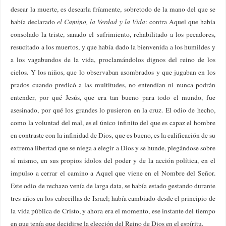
desear la muerte, es desearla fríamente, sobretodo de la mano del que se
había declarado
el Camino, la Verdad y la Vida
: contra Aquel que había
consolado la triste, sanado el sufrimiento, rehabilitado a los pecadores,
resucitado a los muertos, y que había dado la bienvenida a los humildes y
a los vagabundos de la vida, proclamándolos dignos del reino de los
cielos. Y los niños, que lo observaban asombrados y que jugaban en los
prados cuando predicó a las multitudes, no entendían ni nunca podrán
entender, por qué Jesús, que era tan bueno para todo el mundo, fue
asesinado, por qué los grandes lo pusieron en la cruz. El odio de hecho,
como la voluntad del mal, es el único infinito del que es capaz el hombre
en contraste con la infinidad de Dios, que es bueno, es la calificación de su
extrema libertad que se niega a elegir a Dios y se hunde, plegándose sobre
sí mismo, en sus propios ídolos del poder y de la acción política, en el
impulso a cerrar el camino a Aquel que viene en el Nombre del Señor.
Este odio de rechazo venía de larga data, se había estado gestando durante
tres años en los cabecillas de Israel; había cambiado desde el principio de
la vida pública de Cristo, y ahora era el momento, ese instante del tiempo
en que tenía que decidirse la elección del Reino de Dios en el espíritu.