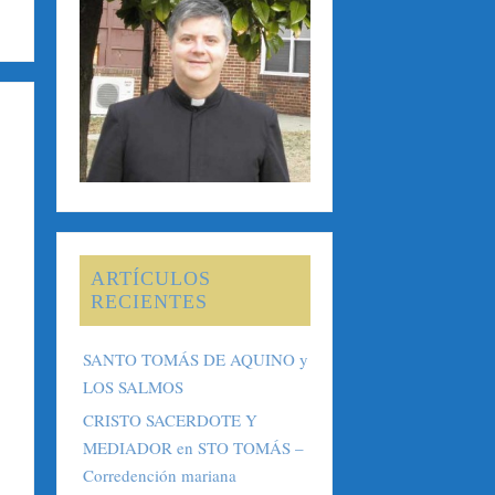
ARTÍCULOS
RECIENTES
SANTO TOMÁS DE AQUINO y
LOS SALMOS
CRISTO SACERDOTE Y
MEDIADOR en STO TOMÁS –
Corredención mariana