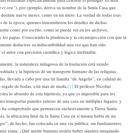
 et ora”
), por ejemplo, deriva su nombre de la Santa Casa que
a durante nueve meses, como en un útero. La verdad de todas esas
es de la época, quienes transmitieron los detalles de dichas
lmente como por escrito, como se puede ver en los archivos,
y los papas. Conociendo la prudencia y la circunspección con que la
ilmente deducirse su indiscutibilidad una vez que han sido
el autor con precisión científica y lógica irrefutable.
amente, la naturaleza milagrosa de la traslación está siendo
reditada y la hipótesis de un transporte humano de las reliquias
das, llevada a cabo por una tal familia “de Angelis”, en calidad de
o regalo de bodas, está más de moda.
[1]
El profesor Nicolini
stra lo absurdo de esta hipótesis, ya que es imposible para los
es transportar paredes enteras de una casa en múltiples lugares, y
e ha comprobado que pertenecen exclusivamente a Tierra Santa.
s, la ubicación final de la Santa Casa en sí misma habla de un
gro”; de hecho, fue colocada en una vía pública, sin fundamentos,
e una zanja. ¿Qué mente humana podría haber siquiera imaginado