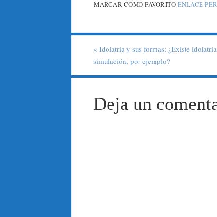
MARCAR COMO FAVORITO
ENLACE PE
«
Idolatría y sus formas: ¿Existe idolatrí
simulación, por ejemplo?
Deja un comenta