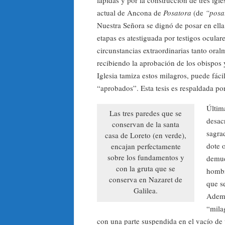
actual de Ancona de
Posatora
(de
“posat
Nuestra Señora se dignó de posar en ell
etapas es atestiguada por testigos ocular
circunstancias extraordinarias tanto ora
recibiendo la aprobación de los obispos 
Iglesia tamiza estos milagros, puede fác
“aprobados”. Esta tesis es respaldada por 
Últim
Las tres paredes que se
desac
conservan de la santa
sagra
casa de Loreto (en verde),
dote 
encajan perfectamente
sobre los fundamentos y
demue
con la gruta que se
hombr
conserva en Nazaret de
que s
Galilea.
Ademá
“mila
con una parte suspendida en el vacío d