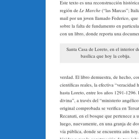
Este texto es una reconstrucción históri
región de
Le Marche
(“las Marcas”; Itali
mail por un joven llamado Federico, que 
sobre la falta de fundamento en particula
con un libro, donde reporta una documen
Santa Casa de Loreto, en el interior d
basílica que hoy la cobija.
verdad. El libro demuestra, de hecho, con
científicas reales, la efectiva “veracidad h
hasta Loreto, entre los años 1291-1296. 
divina”, a través del “ministerio angélico
original comprobada se verifica en Ters
Recanati, en el bosque que pertenece a u
luego, nuevamente, en una granja de dos
vía pública, donde se encuentra aún hoy.
lápidas y por la construcción de tres igle