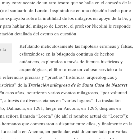
ca muy convincente de un raro tesoro que se halla en el corazón de la
a): el santuario de Loreto. Inspirándose en una objeción hecha por e-
se explayaba sobre la inutilidad de los milagros en apoyo de la Fe, y
r para hablar del milagro de Loreto, el profesor Nicolini le responde
tación detallada del evento en cuestión.
Refutando meticulosamente las hipótesis erróneas y falsas,
e la
esforzándose en la búsqueda continua de hechos
auténticos, explorados a través de fuentes históricas y
arqueológicas, el libro ofrece un valioso servicio a la
 referencias precisas y “pruebas” históricas, arqueológicas y
istórica” ​​de la
Traslación milagrosa de la Santa Casa de Nazaret
En esos años, ocurrieron varios eventos milagrosos, “por voluntad
”, a través de diversas etapas en “varios lugares”. La traslación
atto, Dalmacia, en 1291; luego en Ancona, en 1295; después en
na señora llamada “Loreta” (de ahí el nombre actual de “Loreto”);
 hermanos que comenzaron a disputar entre ellos, y finalmente en la
 La estadía en Ancona, en particular, está documentada por varias
sias realizadas específicamente para celebrar el prodigio: El área