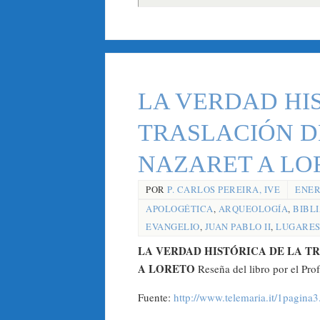
LA VERDAD HI
TRASLACIÓN D
NAZARET A LO
POR
P. CARLOS PEREIRA, IVE
ENERO
APOLOGÉTICA
,
ARQUEOLOGÍA
,
BIBLI
EVANGELIO
,
JUAN PABLO II
,
LUGARES
LA VERDAD HISTÓRICA DE LA T
A LORETO
Reseña del libro por el Prof
Fuente:
http://www.telemaria.it/1pagina3