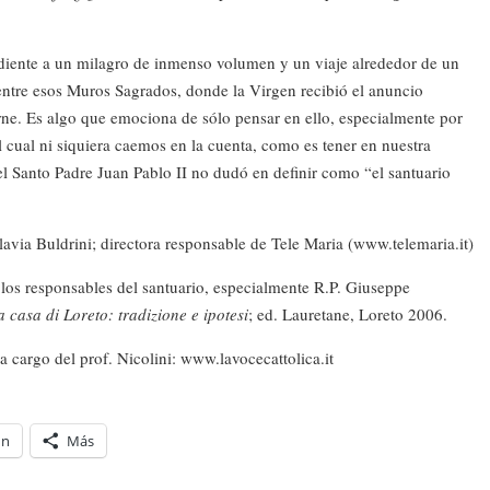
obediente a un milagro de inmenso volumen y un viaje alrededor de un
 entre esos Muros Sagrados, donde la Virgen recibió el anuncio
arne. Es algo que emociona de sólo pensar en ello, especialmente por
l cual ni siquiera caemos en la cuenta, como es tener en nuestra
 el Santo Padre Juan Pablo II no dudó en definir como “el santuario
lavia Buldrini; directora responsable de Tele Maria (www.telemaria.it)
e los responsables del santuario, especialmente R.P. Giuseppe
a casa di Loreto: tradizione e ipotesi
; ed. Lauretane, Loreto 2006.
a cargo del prof. Nicolini: www.lavocecattolica.it
In
Más