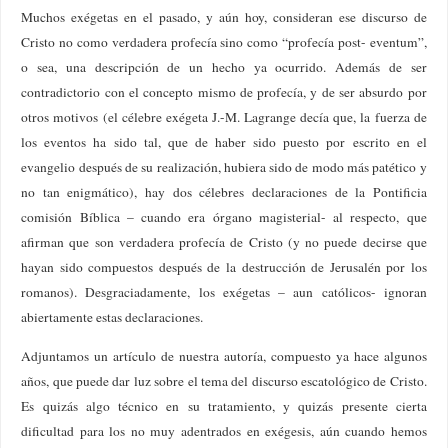
Muchos exégetas en el pasado, y aún hoy, consideran ese discurso de
Cristo no como verdadera profecía sino como “profecía post- eventum”,
o sea, una descripción de un hecho ya ocurrido. Además de ser
contradictorio con el concepto mismo de profecía, y de ser absurdo por
otros motivos (el célebre exégeta J.-M. Lagrange decía que, la fuerza de
los eventos ha sido tal, que de haber sido puesto por escrito en el
evangelio después de su realización, hubiera sido de modo más patético y
no tan enigmático), hay dos célebres declaraciones de la Pontificia
comisión Bíblica – cuando era órgano magisterial- al respecto, que
afirman que son verdadera profecía de Cristo (y no puede decirse que
hayan sido compuestos después de la destrucción de Jerusalén por los
romanos). Desgraciadamente, los exégetas – aun católicos- ignoran
abiertamente estas declaraciones.
Adjuntamos un artículo de nuestra autoría, compuesto ya hace algunos
años, que puede dar luz sobre el tema del discurso escatológico de Cristo.
Es quizás algo técnico en su tratamiento, y quizás presente cierta
dificultad para los no muy adentrados en exégesis, aún cuando hemos