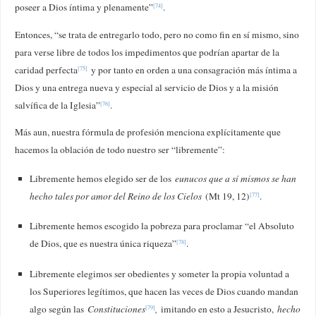
poseer a Dios íntima y plenamente”
.
[74]
Entonces, “se trata de entregarlo todo, pero no como fin en sí mismo, sino
para verse libre de todos los impedimentos que podrían apartar de la
caridad perfecta
y por tanto en orden a una consagración más íntima a
[75]
Dios y una entrega nueva y especial al servicio de Dios y a la misión
salvífica de la Iglesia”
.
[76]
Más aun, nuestra fórmula de profesión menciona explícitamente que
hacemos la oblación de todo nuestro ser “libremente”:
Libremente hemos elegido ser de los
eunucos que a sí mismos se han
hecho tales por amor del Reino de los Cielos
(Mt 19, 12)
.
[77]
Libremente hemos escogido la pobreza para proclamar “el Absoluto
de Dios, que es nuestra única riqueza”
.
[78]
Libremente elegimos ser obedientes y someter la propia voluntad a
los Superiores legítimos, que hacen las veces de Dios cuando mandan
algo según las
Constituciones
,
imitando en esto a Jesucristo,
hecho
[79]