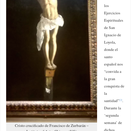
los
Ejercicios
Espirituales
de San
Ignacio de
Loyola,
donde el
santo
español nos
“convida a
la gran
conquista de
la
santidad”
.
[2]
Durante la
‘segunda
semana’ de
Cristo crucificado de Francisco de Zurbarán –
dichos