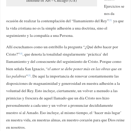
Institute of Art – Chicago (US)
Ejercicios se
nos da
ocasión de realizar la contemplación del “llamamiento del Rey”
ya que
[3]
la vida cristiana no es la simple adhesión a una doctrina, sino el
seguimiento y la compañía a una Persona.
Allí escuchamos como un estribillo la pregunta “¿Qué debo hacer por
Cristo?”
, que denota la tonalidad singularmente ‘práctica’ del
[4]
llamamiento y del consecuente del seguimiento de Cristo. Porque como
bien señala San Ignacio, “
el amor se debe poner más en las obras que en
las palabras
”
. De aquí la importancia de renovar constantemente las
[5]
disposiciones de magnanimidad y generosidad en nuestra adhesión a la
voluntad del Rey. Esto incluye, ciertamente, un volver a menudo a las
primicias y frescura de aquel llamado que un día Cristo nos hizo
personalmente a cada uno y un volver a pronunciar decididamente
nuestro sí al Amado. Eso incluye, al mismo tiempo, el ‘hacer más lugar’
en nuestra vida, en nuestras almas, en nuestro corazón para que Dios reine
en nosotros.