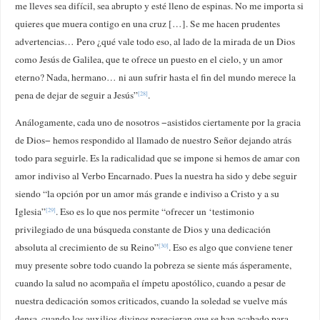
me lleves sea difícil, sea abrupto y esté lleno de espinas. No me importa si
quieres que muera contigo en una cruz […]. Se me hacen prudentes
advertencias… Pero ¿qué vale todo eso, al lado de la mirada de un Dios
como Jesús de Galilea, que te ofrece un puesto en el cielo, y un amor
eterno? Nada, hermano… ni aun sufrir hasta el fin del mundo merece la
pena de dejar de seguir a Jesús”
.
[28]
Análogamente, cada uno de nosotros −asistidos ciertamente por la gracia
de Dios− hemos respondido al llamado de nuestro Señor dejando atrás
todo para seguirle. Es la radicalidad que se impone si hemos de amar con
amor indiviso al Verbo Encarnado. Pues la nuestra ha sido y debe seguir
siendo “la opción por un amor más grande e indiviso a Cristo y a su
Iglesia”
. Eso es lo que nos permite “ofrecer un ‘testimonio
[29]
privilegiado de una búsqueda constante de Dios y una dedicación
absoluta al crecimiento de su Reino”
. Eso es algo que conviene tener
[30]
muy presente sobre todo cuando la pobreza se siente más ásperamente,
cuando la salud no acompaña el ímpetu apostólico, cuando a pesar de
nuestra dedicación somos criticados, cuando la soledad se vuelve más
densa, cuando los auxilios divinos parecieran que se han acabado para