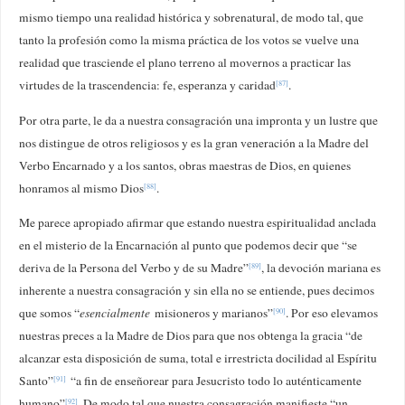
mismo tiempo una realidad histórica y sobrenatural, de modo tal, que
tanto la profesión como la misma práctica de los votos se vuelve una
realidad que trasciende el plano terreno al movernos a practicar las
virtudes de la trascendencia: fe, esperanza y caridad
.
[87]
Por otra parte, le da a nuestra consagración una impronta y un lustre que
nos distingue de otros religiosos y es la gran veneración a la Madre del
Verbo Encarnado y a los santos, obras maestras de Dios, en quienes
honramos al mismo Dios
.
[88]
Me parece apropiado afirmar que estando nuestra espiritualidad anclada
en el misterio de la Encarnación al punto que podemos decir que “se
deriva de la Persona del Verbo y de su Madre”
, la devoción mariana es
[89]
inherente a nuestra consagración y sin ella no se entiende, pues decimos
que somos “
esencialmente
misioneros y marianos”
. Por eso elevamos
[90]
nuestras preces a la Madre de Dios para que nos obtenga la gracia “de
alcanzar esta disposición de suma, total e irrestricta docilidad al Espíritu
Santo”
“a fin de enseñorear para Jesucristo todo lo auténticamente
[91]
humano”
. De modo tal que nuestra consagración manifieste “un
[92]