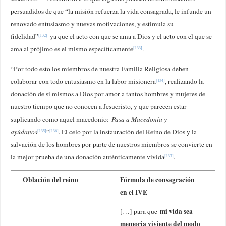
persuadidos de que “la misión refuerza la vida consagrada, le infunde un
renovado entusiasmo y nuevas motivaciones, y estimula su
fidelidad”
ya que el acto con que se ama a Dios y el acto con el que se
[132]
ama al prójimo es el mismo específicamente
.
[133]
“Por todo esto los miembros de nuestra Familia Religiosa deben
colaborar con todo entusiasmo en la labor misionera
, realizando la
[134]
donación de sí mismos a Dios por amor a tantos hombres y mujeres de
nuestro tiempo que no conocen a Jesucristo, y que parecen estar
suplicando como aquel macedonio:
Pasa a Macedonia y
ayúdanos
”
. El celo por la instauración del Reino de Dios y la
[135]
[136]
salvación de los hombres por parte de nuestros miembros se convierte en
la mejor prueba de una donación auténticamente vivida
.
[137]
Oblación del reino
Fórmula de consagración
en el IVE
mi vida sea
[…] para que
memoria viviente del modo