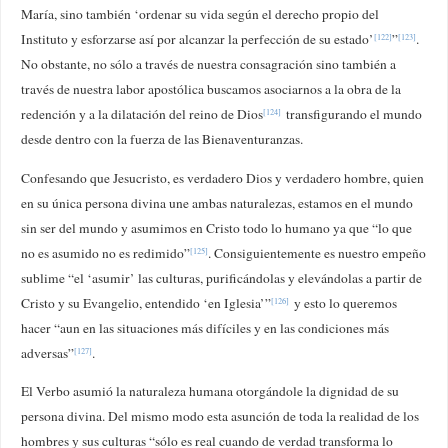
María, sino también ‘ordenar su vida según el derecho propio del
Instituto y esforzarse así por alcanzar la perfección de su estado’
”
.
[122]
[123]
No obstante, no sólo a través de nuestra consagración sino también a
través de nuestra labor apostólica buscamos asociarnos a la obra de la
redención y a la dilatación del reino de Dios
transfigurando el mundo
[124]
desde dentro con la fuerza de las Bienaventuranzas.
Confesando que Jesucristo, es verdadero Dios y verdadero hombre, quien
en su única persona divina une ambas naturalezas, estamos en el mundo
sin ser del mundo y asumimos en Cristo todo lo humano ya que “lo que
no es asumido no es redimido”
. Consiguientemente es nuestro empeño
[125]
sublime “el ‘asumir’ las culturas, purificándolas y elevándolas a partir de
Cristo y su Evangelio, entendido ‘en Iglesia’”
y esto lo queremos
[126]
hacer “aun en las situaciones más difíciles y en las condiciones más
adversas”
.
[127]
El Verbo asumió la naturaleza humana otorgándole la dignidad de su
persona divina. Del mismo modo esta asunción de toda la realidad de los
hombres y sus culturas “sólo es real cuando de verdad transforma lo