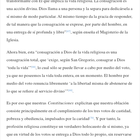
transformante con Él que implica la vida religiosa. La consagración es
una acción divina. Dios llama a una persona y la separa para dedicársela a
sí mismo de modo particular. Al mismo tiempo da la gracia de responder,
de tal manera que la consagración se exprese, por parte del hombre, en
una entrega de sí profunda y libre”
, según enseña el Magisterio de la
[67]
Iglesia.
Ahora bien, esta “consagración a Dios de la vida religiosa es una
consagración total, que ‘exige, según San Gregorio, consagrar a Dios
‘toda la vida’”
, lo cual sólo se puede llevar a cabo por medio del voto,
[68]
ya que no poseemos la vida toda entera, en un momento. El hombre por
medio del voto renuncia libremente ‘a la libertad misma de abstenerse de
lo que se refiere al servicio divino’”
.
[69]
Es por eso que nuestras
Constituciones
explicitan que nuestra oblación
consiste principalmente en el cumplimiento de los tres votos de castidad,
pobreza y obediencia, impulsados por la caridad
. Y por tanto, la
[70]
profesión religiosa constituye un verdadero holocausto de sí mismo, ya
que en virtud de los votos se entrega a Dios todo lo propio, sin reservarse