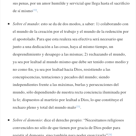
sus penas, por un amor humilde y servicial que llega hasta el sacrificio
de sí mismo
.
[32]
Sobre el mundo
: esto se da de dos modos, a saber: 1) colaborando con
el mundo de la creación por el trabajo y el mundo de la redención por
el apostolado. Para que esta realeza sea efectiva será necesario que
junto a una dedicación a las cosas, haya al mismo tiempo, un
desprendimiento y desapego a las mismas; 2) rechazando el mundo,
ya sea por lealtad al mundo mismo que debe ser tenido como medio y
no como fin, ya sea por lealtad hacia Dios, resistiendo a las
concupiscencias, tentaciones y pecados del mundo; siendo
independientes frente a las máximas, burlas y persecuciones del
mundo, sólo dependiendo de nuestra recta conciencia iluminada por
la fe; dispuestos al martirio por lealtad a Dios, lo que constituye el
rechazo pleno y total del mundo malo
.
[33]
Sobre el demonio
: dice el derecho propio: “Necesitamos religiosos
convencidos no sólo de que tienen por gracia de Dios poder para
resistir al demonio, sino también para poder exorcizarlo”
.
[34]