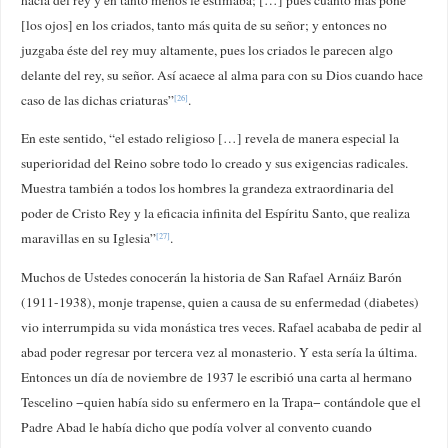
[los ojos] en los criados, tanto más quita de su señor; y entonces no
juzgaba éste del rey muy altamente, pues los criados le parecen algo
delante del rey, su señor. Así acaece al alma para con su Dios cuando hace
caso de las dichas criaturas”
.
[26]
En este sentido, “el estado religioso […] revela de manera especial la
superioridad del Reino sobre todo lo creado y sus exigencias radicales.
Muestra también a todos los hombres la grandeza extraordinaria del
poder de Cristo Rey y la eficacia infinita del Espíritu Santo, que realiza
maravillas en su Iglesia”
.
[27]
Muchos de Ustedes conocerán la historia de San Rafael Arnáiz Barón
(1911-1938), monje trapense, quien a causa de su enfermedad (diabetes)
vio interrumpida su vida monástica tres veces. Rafael acababa de pedir al
abad poder regresar por tercera vez al monasterio. Y esta sería la última.
Entonces un día de noviembre de 1937 le escribió una carta al hermano
Tescelino −quien había sido su enfermero en la Trapa− contándole que el
Padre Abad le había dicho que podía volver al convento cuando