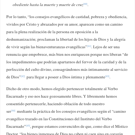
obediente hasta la muerte y muerte de cruz
.
[80]
Por lo tanto, “los consejos evangélicos de castidad, pobreza y obediencia,
vividos por Cristo y abrazados por su amor, aparecen como un camino
para la plena realización de la persona en oposición a la
deshumanización; proclaman la libertad de los hijos de Dios y la alegría
de vivir según las bienaventuranzas evangélicas”
. Lejos de ser una
[81]
renuncia que empobrece, más bien nos enriquecen porque nos liberan “de
los impedimentos que podrían apartarnos del fervor de la caridad y de la
perfección del culto divino, consagrándonos más íntimamente al servicio
de Dios”
para llegar a poseer a Dios íntima y plenamente
.
[82]
[83]
Dicho de otro modo, hemos elegido pertenecer totalmente al Verbo
Encarnado y eso nos hace gozosamente libres. Y libremente hemos
consentido pertenecerle, haciendo oblación de todo nuestro
ser
mediante la práctica de los consejos evangélicos según el “camino
[84]
evangélico trazado en las Constituciones del Instituto del Verbo
Encarnado”
, porque estamos convencidos de que, como dice el Místico
[85]
Doctor, “los bienes inmensos de Dios no caben ni caen sino en corazón