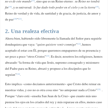
no es de este mundo
, sino que es un Reino eterno:
su Reino no tendrá
[17]
fin
, y es universal:
le fue dado todo poder en el cielo y en la tierra
;
[18]
[19]
Reino de verdad y de vida, de santidad y de gracia, de justicia, de amor y
de paz
”
.
[20]
[21]
2. Una realeza efectiva
Ahora bien, habiendo oído libremente la llamada del Señor para seguirle
dondequiera que vaya: “
quien quisiere venir conmigo
”
, hemos
[22]
aceptado el estar con Él, porque queremos empaparnos de su presencia y
ser poco a poco “otros Cristos”
. Es decir, nosotros los religiosos, hemos
[23]
abrazado “la forma de vida que Jesús, supremo consagrado y misionero
del Padre para su Reino, abrazó y propuso a los discípulos que lo
seguían”
.
[24]
Esto implica −como decíamos anteriormente− que Cristo debe reinar en
nuestras vidas, y eso no es otra cosa sino “no anteponer nada a Cristo”
.
[25]
Porque “claro está −enseña San Juan de la Cruz− que cuanto más uno
pusiese los ojos en los criados del rey y más reparase en ellos, menos caso
hacía del rey y en tanto menos le estimaba; […] pues cuanto más pone