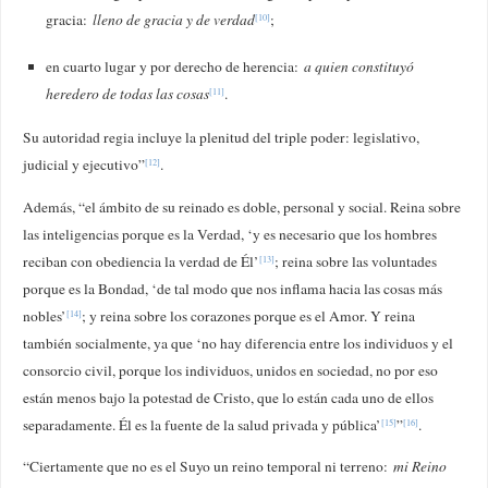
gracia:
lleno de gracia y de verdad
;
[10]
en cuarto lugar y por derecho de herencia:
a quien constituyó
heredero de todas las cosas
.
[11]
Su autoridad regia incluye la plenitud del triple poder: legislativo,
judicial y ejecutivo”
.
[12]
Además, “el ámbito de su reinado es doble, personal y social. Reina sobre
las inteligencias porque es la Verdad, ‘y es necesario que los hombres
reciban con obediencia la verdad de Él’
; reina sobre las voluntades
[13]
porque es la Bondad, ‘de tal modo que nos inflama hacia las cosas más
nobles’
; y reina sobre los corazones porque es el Amor. Y reina
[14]
también socialmente, ya que ‘no hay diferencia entre los individuos y el
consorcio civil, porque los individuos, unidos en sociedad, no por eso
están menos bajo la potestad de Cristo, que lo están cada uno de ellos
separadamente. Él es la fuente de la salud privada y pública’
”
.
[15]
[16]
“Ciertamente que no es el Suyo un reino temporal ni terreno:
mi Reino