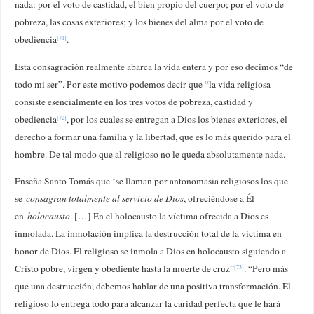
nada: por el voto de castidad, el bien propio del cuerpo; por el voto de
pobreza, las cosas exteriores; y los bienes del alma por el voto de
obediencia
.
[71]
Esta consagración realmente abarca la vida entera y por eso decimos “de
todo mi ser”. Por este motivo podemos decir que “la vida religiosa
consiste esencialmente en los tres votos de pobreza, castidad y
obediencia
, por los cuales se entregan a Dios los bienes exteriores, el
[72]
derecho a formar una familia y la libertad, que es lo más querido para el
hombre. De tal modo que al religioso no le queda absolutamente nada.
Enseña Santo Tomás que ‘se llaman por antonomasia religiosos los que
se
consagran totalmente al servicio de Dios
, ofreciéndose a Él
en
holocausto
. […] En el holocausto la víctima ofrecida a Dios es
inmolada. La inmolación implica la destrucción total de la víctima en
honor de Dios. El religioso se inmola a Dios en holocausto siguiendo a
Cristo pobre, virgen y obediente hasta la muerte de cruz”
. “Pero más
[73]
que una destrucción, debemos hablar de una positiva transformación. El
religioso lo entrega todo para alcanzar la caridad perfecta que le hará