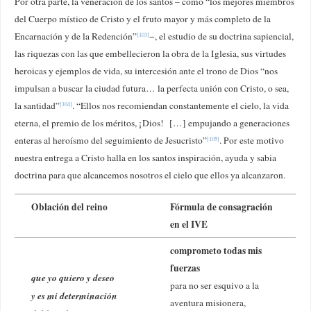
Por otra parte, la veneración de los santos – como “los mejores miembros
del Cuerpo místico de Cristo y el fruto mayor y más completo de la
Encarnación y de la Redención”
−, el estudio de su doctrina sapiencial,
[103]
las riquezas con las que embellecieron la obra de la Iglesia, sus virtudes
heroicas y ejemplos de vida, su intercesión ante el trono de Dios “nos
impulsan a buscar la ciudad futura… la perfecta unión con Cristo, o sea,
la santidad”
. “Ellos nos recomiendan constantemente el cielo, la vida
[104]
eterna, el premio de los méritos, ¡Dios! […] empujando a generaciones
enteras al heroísmo del seguimiento de Jesucristo”
. Por este motivo
[105]
nuestra entrega a Cristo halla en los santos inspiración, ayuda y sabia
doctrina para que alcancemos nosotros el cielo que ellos ya alcanzaron.
Oblación del reino
Fórmula de consagración
en el IVE
comprometo todas mis
fuerzas
que yo quiero y deseo
para no ser esquivo a la
y es mi determinación
aventura misionera,