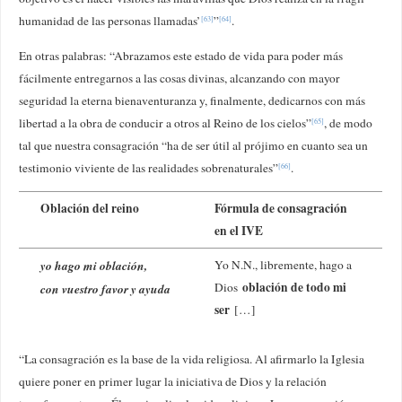
humanidad de las personas llamadas’
”
.
[63]
[64]
En otras palabras: “Abrazamos este estado de vida para poder más
fácilmente entregarnos a las cosas divinas, alcanzando con mayor
seguridad la eterna bienaventuranza y, finalmente, dedicarnos con más
libertad a la obra de conducir a otros al Reino de los cielos”
, de modo
[65]
tal que nuestra consagración “ha de ser útil al prójimo en cuanto sea un
testimonio viviente de las realidades sobrenaturales”
.
[66]
Oblación del reino
Fórmula de consagración
en el IVE
yo hago mi oblación,
Yo N.N., libremente, hago a
oblación de todo mi
Dios
con vuestro favor y ayuda
ser
[…]
“La consagración es la base de la vida religiosa. Al afirmarlo la Iglesia
quiere poner en primer lugar la iniciativa de Dios y la relación