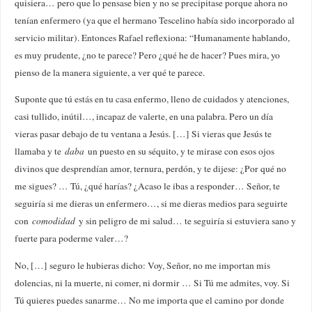
quisiera… pero que lo pensase bien y no se precipitase porque ahora no
tenían enfermero (ya que el hermano Tescelino había sido incorporado al
servicio militar). Entonces Rafael reflexiona: “Humanamente hablando,
es muy prudente, ¿no te parece? Pero ¿qué he de hacer? Pues mira, yo
pienso de la manera siguiente, a ver qué te parece.
Suponte que tú estás en tu casa enfermo, lleno de cuidados y atenciones,
casi tullido, inútil…, incapaz de valerte, en una palabra. Pero un día
vieras pasar debajo de tu ventana a Jesús. […] Si vieras que Jesús te
llamaba y te
daba
un puesto en su séquito, y te mirase con esos ojos
divinos que desprendían amor, ternura, perdón, y te dijese: ¿Por qué no
me sigues? … Tú, ¿qué harías? ¿Acaso le ibas a responder… Señor, te
seguiría si me dieras un enfermero…, si me dieras medios para seguirte
con
comodidad
y sin peligro de mi salud… te seguiría si estuviera sano y
fuerte para poderme valer…?
No, […] seguro le hubieras dicho: Voy, Señor, no me importan mis
dolencias, ni la muerte, ni comer, ni dormir … Si Tú me admites, voy. Si
Tú quieres puedes sanarme… No me importa que el camino por donde