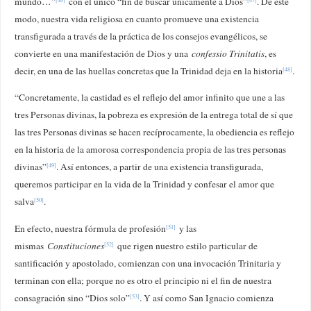
mundo…”
con el único “fin de buscar únicamente a Dios”
. De este
modo, nuestra vida religiosa en cuanto promueve una existencia
transfigurada a través de la práctica de los consejos evangélicos, se
convierte en una manifestación de Dios y una
confessio Trinitatis
, es
decir, en una de las huellas concretas que la Trinidad deja en la historia
.
[48]
“Concretamente, la castidad es el reflejo del amor infinito que une a las
tres Personas divinas, la pobreza es expresión de la entrega total de sí que
las tres Personas divinas se hacen recíprocamente, la obediencia es reflejo
en la historia de la amorosa correspondencia propia de las tres personas
divinas”
. Así entonces, a partir de una existencia transfigurada,
[49]
queremos participar en la vida de la Trinidad y confesar el amor que
salva
.
[50]
En efecto, nuestra fórmula de profesión
y las
[51]
mismas
Constituciones
que rigen nuestro estilo particular de
[52]
santificación y apostolado, comienzan con una invocación Trinitaria y
terminan con ella; porque no es otro el principio ni el fin de nuestra
consagración sino “Dios solo”
. Y así como San Ignacio comienza
[53]