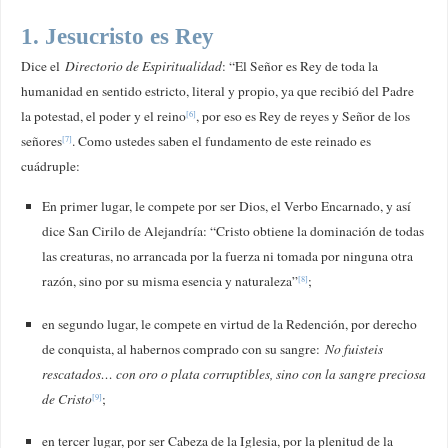
1. Jesucristo es Rey
Dice el
Directorio de Espiritualidad
: “El Señor es Rey de toda la
humanidad en sentido estricto, literal y propio, ya que recibió del Padre
la potestad, el poder y el reino
, por eso es Rey de reyes y Señor de los
[6]
señores
. Como ustedes saben el fundamento de este reinado es
[7]
cuádruple:
En primer lugar, le compete por ser Dios, el Verbo Encarnado, y así
dice San Cirilo de Alejandría: “Cristo obtiene la dominación de todas
las creaturas, no arrancada por la fuerza ni tomada por ninguna otra
razón, sino por su misma esencia y naturaleza”
;
[8]
en segundo lugar, le compete en virtud de la Redención, por derecho
de conquista, al habernos comprado con su sangre:
No fuisteis
rescatados… con oro o plata corruptibles, sino con la sangre preciosa
de Cristo
;
[9]
en tercer lugar, por ser Cabeza de la Iglesia, por la plenitud de la