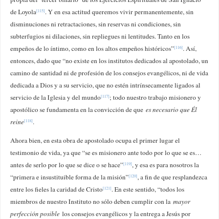
de Loyola
. Y en esa actitud queremos vivir permanentemente, sin
[115]
disminuciones ni retractaciones, sin reservas ni condiciones, sin
subterfugios ni dilaciones, sin repliegues ni lentitudes. Tanto en los
empeños de lo íntimo, como en los altos empeños históricos”
. Así,
[116]
entonces, dado que “no existe en los institutos dedicados al apostolado, un
camino de santidad ni de profesión de los consejos evangélicos, ni de vida
dedicada a Dios y a su servicio, que no estén intrínsecamente ligados al
servicio de la Iglesia y del mundo
; todo nuestro trabajo misionero y
[117]
apostólico se fundamenta en la convicción de que
es necesario que Él
reine
.
[118]
Ahora bien, en esta obra de apostolado ocupa el primer lugar el
testimonio de vida, ya que “se es misionero ante todo por lo que se es…
antes de serlo por lo que se dice o se hace”
, y esa es para nosotros la
[119]
“primera e insustituible forma de la misión”
, a fin de que resplandezca
[120]
entre los fieles la caridad de Cristo
. En este sentido, “todos los
[121]
miembros de nuestro Instituto no sólo deben cumplir con la
mayor
perfección posible
los consejos evangélicos y la entrega a Jesús por