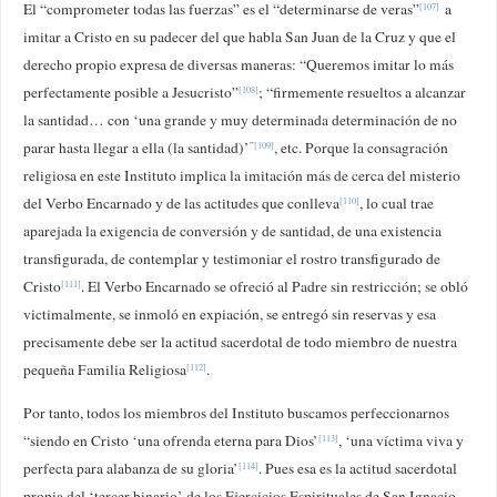
El “comprometer todas las fuerzas” es el “determinarse de veras”
a
[107]
imitar a Cristo en su padecer del que habla San Juan de la Cruz y que el
derecho propio expresa de diversas maneras: “Queremos imitar lo más
perfectamente posible a Jesucristo”
; “firmemente resueltos a alcanzar
[108]
la santidad… con ‘una grande y muy determinada determinación de no
parar hasta llegar a ella (la santidad)’
, etc. Porque la consagración
”
[109]
religiosa en este Instituto implica la imitación más de cerca del misterio
del Verbo Encarnado y de las actitudes que conlleva
, lo cual trae
[110]
aparejada la exigencia de conversión y de santidad, de una existencia
transfigurada, de contemplar y testimoniar el rostro transfigurado de
Cristo
. El Verbo Encarnado se ofreció al Padre sin restricción; se obló
[111]
victimalmente, se inmoló en expiación, se entregó sin reservas y esa
precisamente debe ser la actitud sacerdotal de todo miembro de nuestra
pequeña Familia Religiosa
.
[112]
Por tanto, todos los miembros del Instituto buscamos perfeccionarnos
“siendo en Cristo ‘una ofrenda eterna para Dios’
, ‘una víctima viva y
[113]
perfecta para alabanza de su gloria’
. Pues esa es la actitud sacerdotal
[114]
propia del ‘tercer binario’ de los Ejercicios Espirituales de San Ignacio