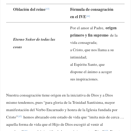
Oblación del reino
Fórmula de consagración
[43]
en el IVE
[44]
origen
Por el amor al Padre,
primero y fin supremo
de la
Eterno Señor de todas las
vida consagrada;
cosas
a Cristo, que nos llama a su
intimidad;
al Espíritu Santo, que
dispone el ánimo a acoger
sus inspiraciones.
Nuestra consagración tiene origen en la iniciativa de Dios y a Dios
mismo tendemos, pues “para gloria de la Trinidad Santísima, mayor
manifestación del Verbo Encarnado y honra de la Iglesia fundada por
Cristo”
hemos abrazado este estado de vida que “imita más de cerca …
[45]
aquella forma de vida que el Hijo de Dios escogió al venir al
[46]
[47]