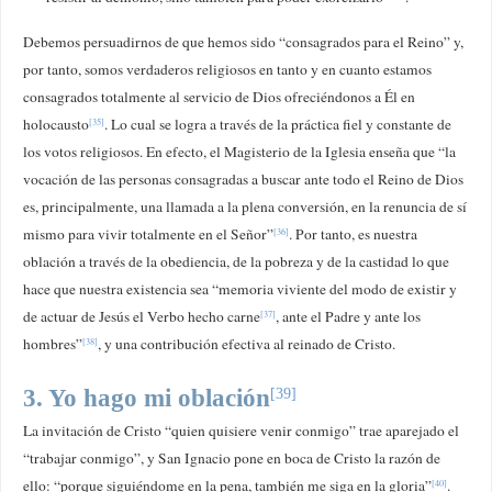
Debemos persuadirnos de que hemos sido “consagrados para el Reino” y,
por tanto, somos verdaderos religiosos en tanto y en cuanto estamos
consagrados totalmente al servicio de Dios ofreciéndonos a Él en
holocausto
. Lo cual se logra a través de la práctica fiel y constante de
[35]
los votos religiosos. En efecto, el Magisterio de la Iglesia enseña que “la
vocación de las personas consagradas a buscar ante todo el Reino de Dios
es, principalmente, una llamada a la plena conversión, en la renuncia de sí
mismo para vivir totalmente en el Señor”
. Por tanto, es nuestra
[36]
oblación a través de la obediencia, de la pobreza y de la castidad lo que
hace que nuestra existencia sea “memoria viviente del modo de existir y
de actuar de Jesús el Verbo hecho carne
, ante el Padre y ante los
[37]
hombres”
, y una contribución efectiva al reinado de Cristo.
[38]
3. Yo hago mi oblación
[39]
La invitación de Cristo “quien quisiere venir conmigo” trae aparejado el
“trabajar conmigo”, y San Ignacio pone en boca de Cristo la razón de
ello: “porque siguiéndome en la pena, también me siga en la gloria”
.
[40]