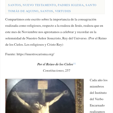
SANTOS
,
NUEVO TESTAMENTO
,
PADRES IGLESIA
,
SANTO
TOMÁS DE AQUINO
,
SANTOS
,
VIRTUDES
Compartimos este escrito sobre la importancia de la
consagración
realizada como religiosos, respecto a la realeza de Jesús, realeza que en
este mes de Noviembre nos aprestamos a celebrar y recordar en la
solemnidad de Nuestro Señor Jesucristo, Rey del Universo. (Por el Reino
de los Cielos. Los religiosos y Cristo Rey)
Fuente: https://nuestrocarisma.org/
Por el Reino de los Cielos
[1]
Constituciones
, 257
Cada año los
miembros
del Instituto
del Verbo
Encarnado
realizamos