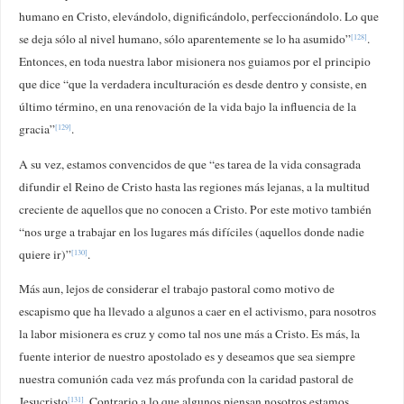
humano en Cristo, elevándolo, dignificándolo, perfeccionándolo. Lo que
se deja sólo al nivel humano, sólo aparentemente se lo ha asumido”
.
[128]
Entonces, en toda nuestra labor misionera nos guiamos por el principio
que dice “que la verdadera inculturación es desde dentro y consiste, en
último término, en una renovación de la vida bajo la influencia de la
gracia”
.
[129]
A su vez, estamos convencidos de que “es tarea de la vida consagrada
difundir el Reino de Cristo hasta las regiones más lejanas, a la multitud
creciente de aquellos que no conocen a Cristo. Por este motivo también
“nos urge a trabajar en los lugares más difíciles (aquellos donde nadie
quiere ir)”
.
[130]
Más aun, lejos de considerar el trabajo pastoral como motivo de
escapismo que ha llevado a algunos a caer en el activismo, para nosotros
la labor misionera es cruz y como tal nos une más a Cristo. Es más, la
fuente interior de nuestro apostolado es y deseamos que sea siempre
nuestra comunión cada vez más profunda con la caridad pastoral de
Jesucristo
. Contrario a lo que algunos piensan nosotros estamos
[131]