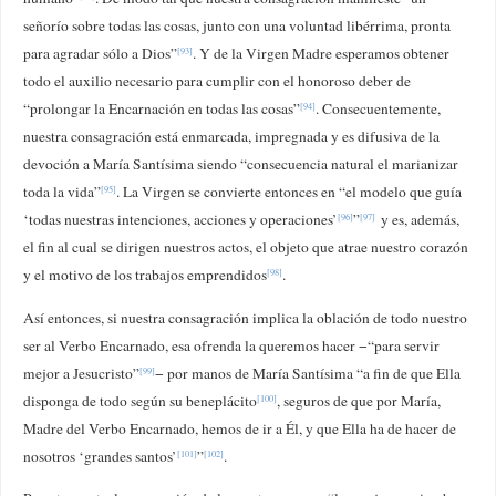
señorío sobre todas las cosas, junto con una voluntad libérrima, pronta
para agradar sólo a Dios”
. Y de la Virgen Madre esperamos obtener
[93]
todo el auxilio necesario para cumplir con el honoroso deber de
“prolongar la Encarnación en todas las cosas”
. Consecuentemente,
[94]
nuestra consagración está enmarcada, impregnada y es difusiva de la
devoción a María Santísima siendo “consecuencia natural el marianizar
toda la vida”
. La Virgen se convierte entonces en “el modelo que guía
[95]
‘todas nuestras intenciones, acciones y operaciones’
”
y es, además,
[96]
[97]
el fin al cual se dirigen nuestros actos, el objeto que atrae nuestro corazón
y el motivo de los trabajos emprendidos
.
[98]
Así entonces, si nuestra consagración implica la oblación de todo nuestro
ser al Verbo Encarnado, esa ofrenda la queremos hacer −“para servir
mejor a Jesucristo”
− por manos de María Santísima “a fin de que Ella
[99]
disponga de todo según su beneplácito
, seguros de que por María,
[100]
Madre del Verbo Encarnado, hemos de ir a Él, y que Ella ha de hacer de
nosotros ‘grandes santos’
”
.
[101]
[102]