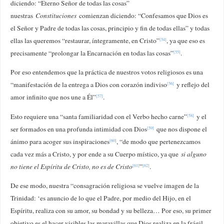
diciendo: “Eterno Señor de todas las cosas”
nuestras
Constituciones
comienzan diciendo: “Confesamos que Dios es
el Señor y Padre de todas las cosas, principio y fin de todas ellas” y todas
ellas las queremos “restaurar, íntegramente, en Cristo”
, ya que eso es
[54]
precisamente “prolongar la Encarnación en todas las cosas”
.
[55]
Por eso entendemos que la práctica de nuestros votos religiosos es una
“manifestación de la entrega a Dios con corazón indiviso
y reflejo del
[56]
amor infinito que nos une a Él”
.
[57]
Esto requiere una “santa familiaridad con el Verbo hecho carne”
y el
[58]
ser formados en una profunda intimidad con Dios
que nos dispone el
[59]
ánimo para acoger sus inspiraciones
, “de modo que pertenezcamos
[60]
cada vez más a Cristo, y por ende a su Cuerpo místico, ya que
si alguno
no tiene el Espíritu de Cristo, no es de Cristo
”
.
[61]
[62]
De ese modo, nuestra “consagración religiosa se vuelve imagen de la
Trinidad: ‘es anuncio de lo que el Padre, por medio del Hijo, en el
Espíritu, realiza con su amor, su bondad y su belleza… Por eso, su primer
objetivo es el hacer visibles las maravillas que Dios realiza en la frágil