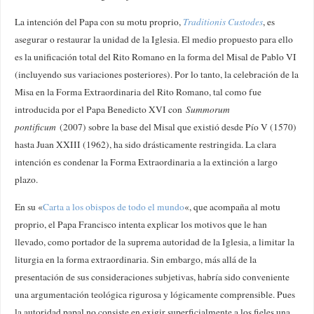
La intención del Papa con su motu proprio,
Traditionis Custodes
, es
asegurar o restaurar la unidad de la Iglesia. El medio propuesto para ello
es la unificación total del Rito Romano en la forma del Misal de Pablo VI
(incluyendo sus variaciones posteriores). Por lo tanto, la celebración de la
Misa en la Forma Extraordinaria del Rito Romano, tal como fue
introducida por el Papa Benedicto XVI con
Summorum
pontificum
(2007) sobre la base del Misal que existió desde Pío V (1570)
hasta Juan XXIII (1962), ha sido drásticamente restringida. La clara
intención es condenar la Forma Extraordinaria a la extinción a largo
plazo.
En su «
Carta a los obispos de todo el mundo
«, que acompaña al motu
proprio, el Papa Francisco intenta explicar los motivos que le han
llevado, como portador de la suprema autoridad de la Iglesia, a limitar la
liturgia en la forma extraordinaria. Sin embargo, más allá de la
presentación de sus consideraciones subjetivas, habría sido conveniente
una argumentación teológica rigurosa y lógicamente comprensible. Pues
la autoridad papal no consiste en exigir superficialmente a los fieles una