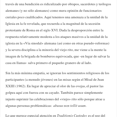
través de una bendición es ridiculizado por obispos, sacerdotes y teólogos
alemanes (y no sólo alemanes) como mera opinión de funcionarios
curiales poco cualificados. Aquí tenemos una amenaza a la unidad de la
Iglesia en la fe revelada, que recuerda a la magnitud de la secesión
protestante de Roma en el siglo XVI. Dada la desproporción entre la
respuesta relativamente modesta a los ataques masivos a la unidad de la
iglesia en la «Vía sinodal» alemana (así como en otras pseudo-reformas)
y la severa disciplina a la minoría del viejo rito, me viene a la mente la
imagen de la brigada de bomberos equivocada, que -en lugar de salvar la
casa en llamas- salva primero el pequeño granero de al lado.
Sin la más mínima empatía, se ignoran los sentimientos religiosos de los
participantes (a menudo jóvenes) en las misas según el Misal de Juan
XXIII (1962). En lugar de apreciar el olor de las ovejas, el pastor las
golpea aquí con fuerza con su cayado. También parece simplemente
injusto suprimir las celebraciones del «viejo» rito sólo porque atrae a
algunas personas problemáticas:
abusus non tollit usum
.
Lo que merece especial atención en
Traditionis Custodes
es el uso del