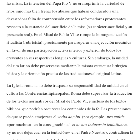
las misas. La intención del Papa Pío V no era suprimir la variedad de
ritos, sino más bien frenar los abusos que habían conducido a una
devastadora falta de comprensión entre los reformadores protestantes
respecto a la sustancia del sacrificio de la misa (su carácter sacrificial y su
presencia real). En el Misal de Pablo VI se rompe la homogeneización
ritualista (rubricista), precisamente para superar una ejecución mecánica
en favor de una participación activa interior y exterior de todos los
creyentes en sus respectivas lenguas y culturas. Sin embargo, la unidad
del rito latino debe preservarse mediante la misma estructura litúrgica
básica y la orientación precisa de las traducciones al original latino.
La Iglesia romana no debe traspasar su responsabilidad de unidad en el
culto a las Conferencias Episcopales. Roma debe supervisar la traducción
de los textos normativos del Misal de Pablo VI, e incluso de los textos
bíblicos, que podrían oscurecer los contenidos de la fe. Las presunciones
de que se puede «mejorar» el
verba domini
(por ejemplo,
pro multis
–
«por muchos»- en la consagración, el
et ne nos inducas in tentationem
–
«y no nos dejes caer en la tentación»- en el Padre Nuestro), contradicen la