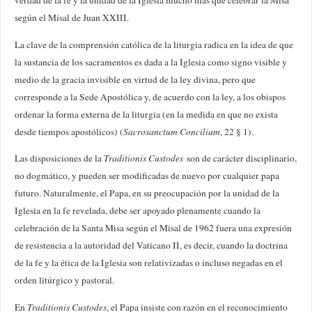
verdad de la fe y la unidad de la Iglesia mucho más que celebrar la Misa
según el Misal de Juan XXIII.
La clave de la comprensión católica de la liturgia radica en la idea de que
la sustancia de los sacramentos es dada a la Iglesia como signo visible y
medio de la gracia invisible en virtud de la ley divina, pero que
corresponde a la Sede Apostólica y, de acuerdo con la ley, a los obispos
ordenar la forma externa de la liturgia (en la medida en que no exista
desde tiempos apostólicos) (
Sacrosanctum Concilium
, 22 § 1).
Las disposiciones de la
Traditionis Custodes
son de carácter disciplinario,
no dogmático, y pueden ser modificadas de nuevo por cualquier papa
futuro. Naturalmente, el Papa, en su preocupación por la unidad de la
Iglesia en la fe revelada, debe ser apoyado plenamente cuando la
celebración de la Santa Misa según el Misal de 1962 fuera una expresión
de resistencia a la autoridad del Vaticano II, es decir, cuando la doctrina
de la fe y la ética de la Iglesia son relativizadas o incluso negadas en el
orden litúrgico y pastoral.
En
Traditionis Custodes
, el Papa insiste con razón en el reconocimiento