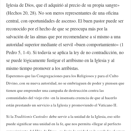
Iglesia de Dios, que él adquirió al precio de su propia sangre»
(Hechos 20, 28). No son meros representantes de una oficina
central, con oportunidades de ascenso. El buen pastor puede ser
reconocido por el hecho de que se preocupa más por la
salvación de las almas que por recomendarse a sí mismo a una
autoridad superior mediante el servil «buen comportamiento» (1
Pedro 5, 1-4). Si todavía se aplica la ley de no contradicción, no
se puede lógicamente fustigar el arribismo en la Iglesia y al
mismo tiempo promover a los arribistas.
Esperemos que las Congregaciones para los Religiosos y para el Culto
Divino, con su nueva autoridad, no se embriaguen de poder y piensen que
tienen que emprender una campaña de destrucción contra las
comunidades del viejo rito -en la insensata creencia de que al hacerlo
están prestando un servicio a la Iglesia y promoviendo el Vaticano II.
Si la
Traditionis Custodes
debe servir a la unidad de la Iglesia, eso sólo
puede significar una unidad en la fe, que nos permita «llegar al perfecto
conocimiento del Hijo de Dios», es decir, la unidad en la verdad y el amor