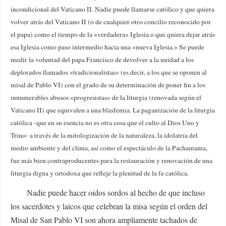
incondicional del Vaticano II. Nadie puede llamarse católico y que quiera
volver atrás del Vaticano II (o de cualquier otro concilio reconocido por
el papa) como el tiempo de la «verdadera» Iglesia o que quiera dejar atrás
esa Iglesia como paso intermedio hacia una «nueva Iglesia.» Se puede
medir la voluntad del papa Francisco de devolver a la unidad a los
deplorados llamados «tradicionalistas» (es decir, a los que se oponen al
misal de Pablo VI) con el grado de su determinación de poner fin a los
innumerables abusos «progresistas» de la liturgia (renovada según el
Vaticano II) que equivalen a una blasfemia. La paganización de la liturgia
católica -que en su esencia no es otra cosa que el culto al Dios Uno y
Trino- a través de la mitologización de la naturaleza, la idolatría del
medio ambiente y del clima, así como el espectáculo de la Pachamama,
fue más bien contraproducentes para la restauración y renovación de una
liturgia digna y ortodoxa que refleje la plenitud de la fe católica.
Nadie puede hacer oídos sordos al hecho de que incluso
los sacerdotes y laicos que celebran la misa según el orden del
Misal de San Pablo VI son ahora ampliamente tachados de