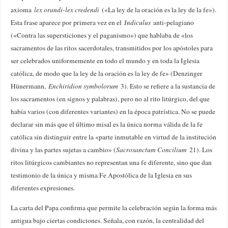
axioma
lex orandi-lex credendi
(«La ley de la oración es la ley de la fe»).
Esta frase aparece por primera vez en el
Indiculus
anti-pelagiano
(«Contra las supersticiones y el paganismo») que hablaba de «los
sacramentos de las ritos sacerdotales, transmitidos por los apóstoles para
ser celebrados uniformemente en todo el mundo y en toda la Iglesia
católica, de modo que la ley de la oración es la ley de fe» (Denzinger
Hünermann,
Enchiridion symbolorum
3). Esto se refiere a la sustancia de
los sacramentos (en signos y palabras), pero no al rito litúrgico, del que
había varios (con diferentes variantes) en la época patrística. No se puede
declarar sin más que el último misal es la única norma válida de la fe
católica sin distinguir entre la «parte inmutable en virtud de la institución
divina y las partes sujetas a cambio» (
Sacrosanctum Concilium
21). Los
ritos litúrgicos cambiantes no representan una fe diferente, sino que dan
testimonio de la única y misma Fe Apostólica de la Iglesia en sus
diferentes expresiones.
La carta del Papa confirma que permite la celebración según la forma más
antigua bajo ciertas condiciones. Señala, con razón, la centralidad del